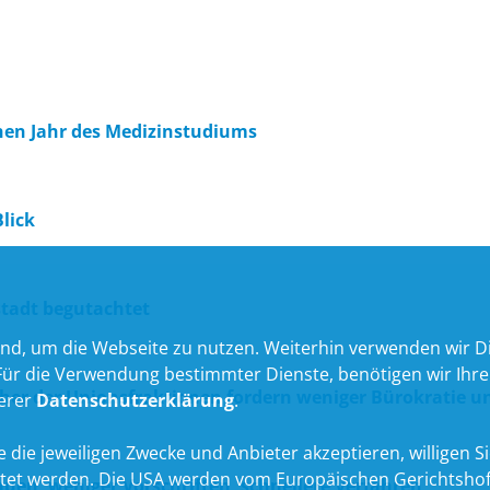
hen Jahr des Medizinstudiums
lick
stadt begutachtet
nd, um die Webseite zu nutzen. Weiterhin verwenden wir Die
 die Verwendung bestimmter Dienste, benötigen wir Ihre Ein
her der Unionsfraktionen fordern weniger Bürokratie 
serer
Datenschutzerklärung
.
 die jeweiligen Zwecke und Anbieter akzeptieren, willigen Sie 
itet werden. Die USA werden vom Europäischen Gerichtshof
en, weniger Vorschriften, schnellere Verfahren