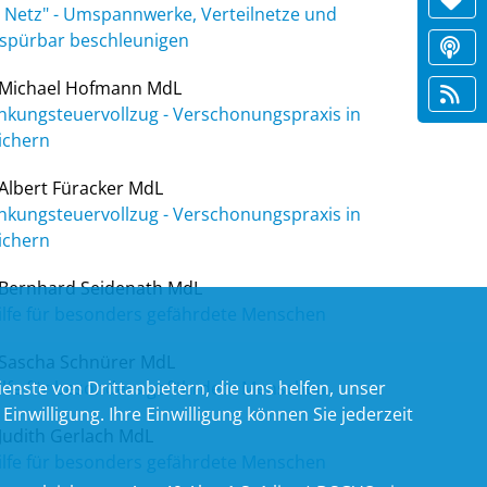
 Netz" - Umspannwerke, Verteilnetze und
 spürbar beschleunigen
Michael Hofmann MdL
nkungsteuervollzug - Verschonungspraxis in
ichern
Albert Füracker MdL
nkungsteuervollzug - Verschonungspraxis in
ichern
Bernhard Seidenath MdL
ilfe für besonders gefährdete Menschen
Sascha Schnürer MdL
nste von Drittanbietern, die uns helfen, unser
ilfe für besonders gefährdete Menschen
willigung. Ihre Einwilligung können Sie jederzeit
Judith Gerlach MdL
ilfe für besonders gefährdete Menschen