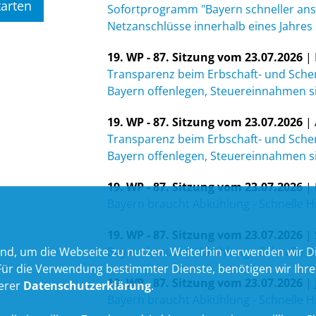
Sofortprogramm "Bayern schneller ans
Netzanschlüsse innerhalb eines Jahres
19. WP - 87. Sitzung vom 23.07.2026
| 
Transparenz beim Erbschaft- und Sche
Bayern offenlegen, Steuereinnahmen s
19. WP - 87. Sitzung vom 23.07.2026
| 
Transparenz beim Erbschaft- und Sche
Bayern offenlegen, Steuereinnahmen s
19. WP - 87. Sitzung vom 23.07.2026
| 
Bayern braucht Abkühlung - Schnelle H
19. WP - 87. Sitzung vom 23.07.2026
| 
nd, um die Webseite zu nutzen. Weiterhin verwenden wir Die
Bayern braucht Abkühlung - Schnelle H
 die Verwendung bestimmter Dienste, benötigen wir Ihre Ein
19. WP - 87. Sitzung vom 23.07.2026
| 
serer
Datenschutzerklärung
.
Bayern braucht Abkühlung - Schnelle H