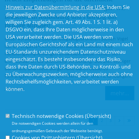
Hinweis zur Datenübermittlung in die USA:
Indem Sie
Verwaltung – Vorsitzender Steffen Vogel: Wir
die jeweiligen Zwecke und Anbieter akzeptieren,
brauchen in Ausbildung und Führung das
willigen Sie zugleich gem. Art. 49 Abs. 1 S. 1 lit. a)
richtige Mindset!
DSGVO ein, dass Ihre Daten möglicherweise in den
USA verarbeitet werden. Die USA werden vom
Unter Vorsitz des CSU-Landtagsabgeordneten Steffen Vogel
Europäischen Gerichtshof als ein Land mit einem nach
hat die Enquete-Kommission Bürokratieabbau neue
EU-Standards unzureichendem Datenschutzniveau
Handlungsempfehlungen entwickelt. Diese richten sich
eingeschätzt. Es besteht insbesondere das Risiko,
unmittelbar an die öffentliche Verwaltung. Das Ziel: Weniger
dass Ihre Daten durch US-Behörden, zu Kontroll- und
Bürokratie und mehr Bürgernähe durch besseres
zu Überwachungszwecken, möglicherweise auch ohne
Führungsverhalten und reformierte Aus- und Fortbildungen.
Rechtsbehelfsmöglichkeiten, verarbeitet werden
können.
29.06.2026
mehr...
Technisch notwendige Cookies (
Übersicht
)
1
2
3
Die notwendigen Cookies werden allein für den
ordnungsgemäßen Gebrauch der Webseite benötigt.
Cookies von Drittanbietern (
Übersicht
)