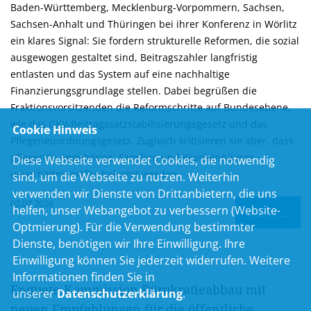
Baden-Württemberg, Mecklenburg-Vorpommern, Sachsen,
Sachsen-Anhalt und Thüringen bei ihrer Konferenz in Wörlitz
ein klares Signal: Sie fordern strukturelle Reformen, die sozial
ausgewogen gestaltet sind, Beitragszahler langfristig
entlasten und das System auf eine nachhaltige
Finanzierungsgrundlage stellen. Dabei begrüßen die
Fraktionsvorsitzenden die Reformschritte auf Bundesebene,
wie das GKV-Beitragssatzstabilisierungsgesetz und das
Cookie Hinweis
Pflegeneuordnungsgesetz. Zugleich kritisieren sie aber, dass
pflegende Angehörige, Familien und Krankenhäuser
Diese Webseite verwendet Cookies, die notwendig
unverhältnismäßig belastet werden.
sind, um die Webseite zu nutzen. Weiterhin
verwenden wir Dienste von Drittanbietern, die uns
02.07.2026
helfen, unser Webangebot zu verbessern (Website-
mehr...
Optmierung). Für die Verwendung bestimmter
Dienste, benötigen wir Ihre Einwilligung. Ihre
Einwilligung können Sie jederzeit widerrufen. Weitere
Informationen finden Sie in
Enquete-Kommission Bürokratieabbau mit
unserer
Datenschutzerklärung
.
neuen Empfehlungen für die öffentliche