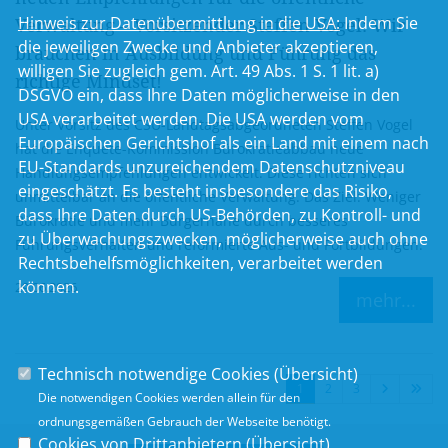
Hinweis zur Datenübermittlung in die USA:
Indem Sie
Verwaltung – Vorsitzender Steffen Vogel: Wir
die jeweiligen Zwecke und Anbieter akzeptieren,
brauchen in Ausbildung und Führung das
willigen Sie zugleich gem. Art. 49 Abs. 1 S. 1 lit. a)
richtige Mindset!
DSGVO ein, dass Ihre Daten möglicherweise in den
USA verarbeitet werden. Die USA werden vom
Unter Vorsitz des CSU-Landtagsabgeordneten Steffen Vogel
Europäischen Gerichtshof als ein Land mit einem nach
hat die Enquete-Kommission Bürokratieabbau neue
EU-Standards unzureichendem Datenschutzniveau
Handlungsempfehlungen entwickelt. Diese richten sich
eingeschätzt. Es besteht insbesondere das Risiko,
unmittelbar an die öffentliche Verwaltung. Das Ziel: Weniger
dass Ihre Daten durch US-Behörden, zu Kontroll- und
Bürokratie und mehr Bürgernähe durch besseres
zu Überwachungszwecken, möglicherweise auch ohne
Führungsverhalten und reformierte Aus- und Fortbildungen.
Rechtsbehelfsmöglichkeiten, verarbeitet werden
können.
29.06.2026
mehr...
Technisch notwendige Cookies (
Übersicht
)
1
2
3
Die notwendigen Cookies werden allein für den
ordnungsgemäßen Gebrauch der Webseite benötigt.
Cookies von Drittanbietern (
Übersicht
)