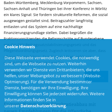
Baden-Württemberg, Mecklenburg-Vorpommern, Sachsen,
Sachsen-Anhalt und Thüringen bei ihrer Konferenz in Wörlitz
ein klares Signal: Sie fordern strukturelle Reformen, die sozial
ausgewogen gestaltet sind, Beitragszahler langfristig
entlasten und das System auf eine nachhaltige
Finanzierungsgrundlage stellen. Dabei begrüßen die
Fraktionsvorsitzenden die Reformschritte auf Bundesebene,
wie das GKV-Beitragssatzstabilisierungsgesetz und das
Cookie Hinweis
Pflegeneuordnungsgesetz. Zugleich kritisieren sie aber, dass
pflegende Angehörige, Familien und Krankenhäuser
Diese Webseite verwendet Cookies, die notwendig
unverhältnismäßig belastet werden.
sind, um die Webseite zu nutzen. Weiterhin
verwenden wir Dienste von Drittanbietern, die uns
02.07.2026
helfen, unser Webangebot zu verbessern (Website-
mehr...
Optmierung). Für die Verwendung bestimmter
Dienste, benötigen wir Ihre Einwilligung. Ihre
Einwilligung können Sie jederzeit widerrufen. Weitere
Informationen finden Sie in
Enquete-Kommission Bürokratieabbau mit
unserer
Datenschutzerklärung
.
neuen Empfehlungen für die öffentliche