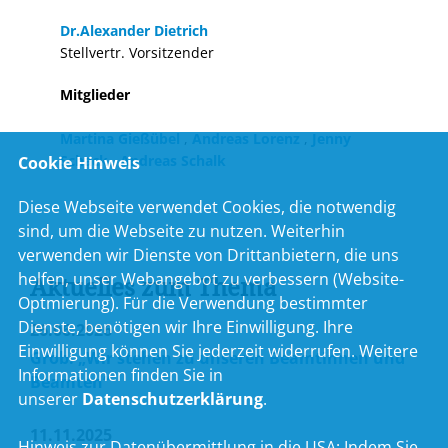
Dr.Alexander Dietrich
Stellvertr. Vorsitzender
Mitglieder
Martina Gießübel
,
Andreas Lorenz
,
Jenny
Schack
,
Andreas Schalk
Cookie Hinweis
Diese Webseite verwendet Cookies, die notwendig
sind, um die Webseite zu nutzen. Weiterhin
verwenden wir Dienste von Drittanbietern, die uns
helfen, unser Webangebot zu verbessern (Website-
Aktuelles zum Thema
Optmierung). Für die Verwendung bestimmter
Dienste, benötigen wir Ihre Einwilligung. Ihre
26.06.2026
Einwilligung können Sie jederzeit widerrufen. Weitere
Grob: „Wir stehen zu unseren Beamtinnen und
Informationen finden Sie in
Beamten“
unserer
Datenschutzerklärung
.
11.11.2025
Hinweis zur Datenübermittlung in die USA:
Indem Sie