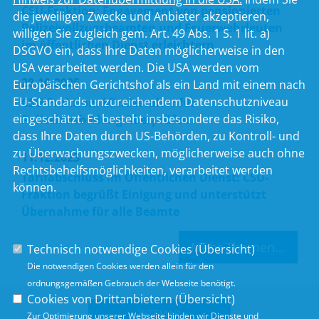
CSU-Fraktion: Engagement von pensionierten
die jeweiligen Zwecke und Anbieter akzeptieren,
Polizeivollzugsbeamten und Feuerwehrleuten
willigen Sie zugleich gem. Art. 49 Abs. 1 S. 1 lit. a)
im öffentlichen Dienst erleichtern
DSGVO ein, dass Ihre Daten möglicherweise in den
USA verarbeitet werden. Die USA werden vom
28.10.2025
Europäischen Gerichtshof als ein Land mit einem nach
EU-Standards unzureichendem Datenschutzniveau
CSU-Fraktion: Mindestalter für
eingeschätzt. Es besteht insbesondere das Risiko,
Polizeiausbildung überprüfen
dass Ihre Daten durch US-Behörden, zu Kontroll- und
zu Überwachungszwecken, möglicherweise auch ohne
11.12.2023
Rechtsbehelfsmöglichkeiten, verarbeitet werden
Tarifabschluss im Öffentlichen Dienst: CSU-
können.
Fraktion begrüßt Einigung und unterstützt
Übernahme für alle Beamte
Mehr Themen...
Technisch notwendige Cookies (
Übersicht
)
Die notwendigen Cookies werden allein für den
ordnungsgemäßen Gebrauch der Webseite benötigt.
Cookies von Drittanbietern (
Übersicht
)
SITEMAP
Zur Optimierung unserer Webseite binden wir Dienste und