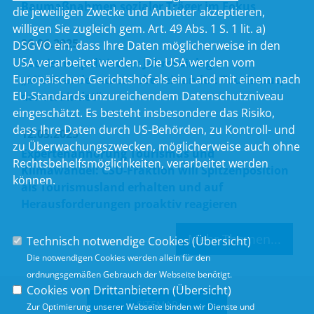
Baumaßnahmen sozialer Träger im Fokus
die jeweiligen Zwecke und Anbieter akzeptieren,
willigen Sie zugleich gem. Art. 49 Abs. 1 S. 1 lit. a)
26.06.2025
DSGVO ein, dass Ihre Daten möglicherweise in den
USA verarbeitet werden. Die USA werden vom
Tourismuspolitischer Jahresdialog:
Europäischen Gerichtshof als ein Land mit einem nach
Miteinander statt nebeneinander: Tourismus,
EU-Standards unzureichendem Datenschutzniveau
der verbindet“
eingeschätzt. Es besteht insbesondere das Risiko,
dass Ihre Daten durch US-Behörden, zu Kontroll- und
12.03.2025
zu Überwachungszwecken, möglicherweise auch ohne
Expertenanhörung Tourismus und
Rechtsbehelfsmöglichkeiten, verarbeitet werden
Klimawandel: CSU-Fraktion will Spitzenposition
können.
als Tourismusland erhalten und auf
Herausforderungen proaktiv reagieren
Mehr Themen...
Technisch notwendige Cookies (
Übersicht
)
Die notwendigen Cookies werden allein für den
ordnungsgemäßen Gebrauch der Webseite benötigt.
Cookies von Drittanbietern (
Übersicht
)
SITEMAP
Zur Optimierung unserer Webseite binden wir Dienste und