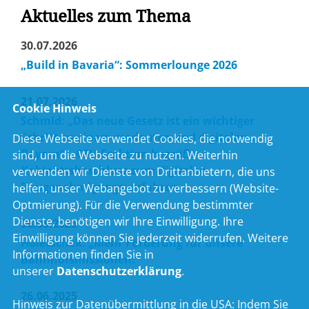
Aktuelles zum Thema
30.07.2026
Build in Bavaria“: Sommerlounge 2026
21.07.2026
Cookie Hinweis
Schmid: „Das neue Gesetz ist ein wichtiger
Schritt zu einem modernen und digitalen
Diese Webseite verwendet Cookies, die notwendig
Bayern“ – CSU-Fraktion begrüßt
sind, um die Webseite zu nutzen. Weiterhin
Kabinettsbeschluss zum digitalen
verwenden wir Dienste von Drittanbietern, die uns
Baugenehmigungsverfahren
helfen, unser Webangebot zu verbessern (Website-
Optmierung). Für die Verwendung bestimmter
Dienste, benötigen wir Ihre Einwilligung. Ihre
06.08.2025
Einwilligung können Sie jederzeit widerrufen. Weitere
Holetschek: „Mehr Förderung für unsere
Informationen finden Sie in
Bahnhofsmissionen!“
unserer
Datenschutzerklärung
.
26.06.2025
Hinweis zur Datenübermittlung in die USA:
Indem Sie