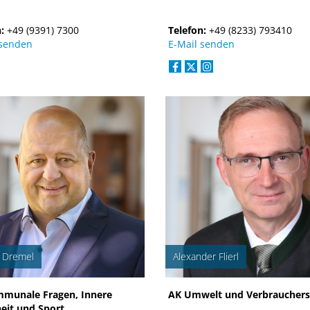
n:
+49 (9391) 7300
Telefon:
+49 (8233) 793410
 senden
E-Mail senden
 Dremel
Alexander Flierl
munale Fragen, Innere
AK Umwelt und Verbrauchers
heit und Sport