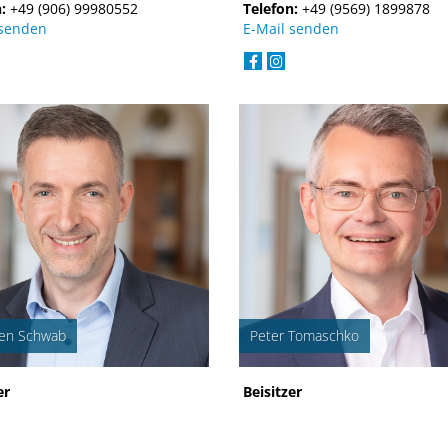
n:
+49 (906) 99980552
Telefon:
+49 (9569) 1899878
 senden
E-Mail senden
ten Schwab
Peter Tomaschko
er
Beisitzer