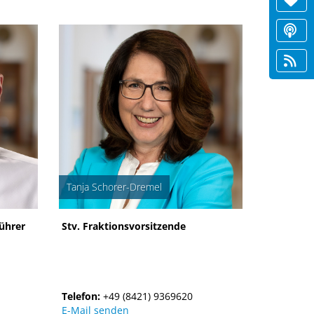
Tanja Schorer-Dremel
ührer
Stv. Fraktionsvorsitzende
Telefon:
+49 (8421) 9369620
E-Mail senden