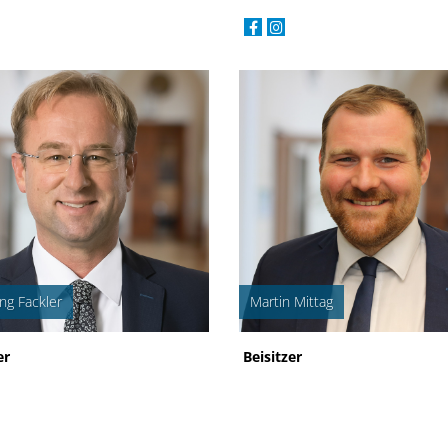
ng Fackler
Martin Mittag
er
Beisitzer