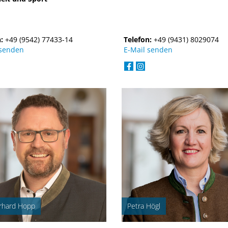
n:
+49 (9542) 77433-14
Telefon:
+49 (9431) 8029074
 senden
E-Mail senden
rhard Hopp
Petra Högl