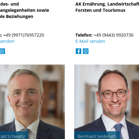
des- und
AK Ernährung, Landwirtschaft
angelegenheiten sowie
Forsten und Tourismus
ale Beziehungen
n:
+49 (9971)76957220
Telefon:
+49 (9443) 9920730
 senden
E-Mail senden
rald Schwartz
Bernhard Seidenath