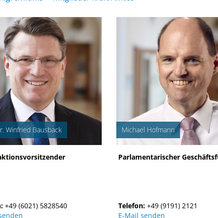
Dr. Winfried Bausback
Michael Hofmann
aktionsvorsitzender
Parlamentarischer Geschäftsf
n:
+49 (6021) 5828540
Telefon:
+49 (9191) 2121
 senden
E-Mail senden