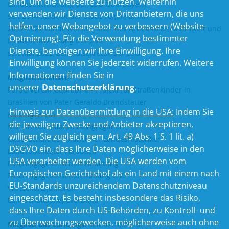
sind, um die Webseite zu nutzen. Weiterhin
Landesentwicklung der CSU Oberbayern
verwenden wir Dienste von Drittanbietern, die uns
seit 2014 Stadtrat der Stadt Töging a. Inn
helfen, unser Webangebot zu verbessern (Website-
2017-2022 Landesvorsitzender des Arbeitskreises Umwelt und
Optmierung). Für die Verwendung bestimmter
Landesentwicklung der CSU
Dienste, benötigen wir Ihre Einwilligung. Ihre
seit Mai 2022 Generalsekretär der CSU
Einwilligung können Sie jederzeit widerrufen. Weitere
Informationen finden Sie in
Mitgliedschaften:
unserer
Datenschutzerklärung
.
Förderverein Guarabira - Projekt für Straßenkinder in
Brasilien von Pater Geraldo Brandstätter
Hinweis zur Datenübermittlung in die USA:
Indem Sie
Kolpingverein
die jeweiligen Zwecke und Anbieter akzeptieren,
Marianische Männerkongregation
willigen Sie zugleich gem. Art. 49 Abs. 1 S. 1 lit. a)
Gesellschaft der Münchner Landeshistoriker
DSGVO ein, dass Ihre Daten möglicherweise in den
Landvolktheater Halsbach
USA verarbeitet werden. Die USA werden vom
Faschingsgesellschaft Neuötting
Europäischen Gerichtshof als ein Land mit einem nach
Faschingsgesellschaft Tüßling e.V.
EU-Standards unzureichendem Datenschutzniveau
Wirtschaftsjunioren
eingeschätzt. Es besteht insbesondere das Risiko,
Landschaftspflegeverband
dass Ihre Daten durch US-Behörden, zu Kontroll- und
zu Überwachungszwecken, möglicherweise auch ohne
Mitglied des Landtags
:
seit 07.10.2013