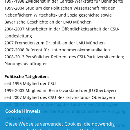
1997-1998 Zivildienst in der Caritas-Werkstatt für Behinderte
1999-2004 Studium der Politischen Wissenschaft mit den
Nebenfächern Wirtschafts- und Sozialgeschichte sowie
Bayerische Geschichte an der LMU München
2004-2007 Mitarbeiter in der Öffentlichkeitsarbeit der CSU-
Landesleitung
2007 Promotion zum Dr. phil. an der LMU München
2007-2008 Referent für Unternehmenskommunikation
2008-2013 Persönlicher Referent des CSU-Parteivorsitzenden;
Planungsbeauftragter
Politische Tätigkeiten:
seit 1995 Mitglied der CSU
1999-2003 Mitglied im Bezirksvorstand der JU Oberbayern
seit 2007 Mitglied des CSU-Bezirksvorstands Oberbayern
seit 2008 Kreisrat im Kreistag des Landkreises Altötting
seit
Cookie Hinweis
2009 Kreisvorsitzender der Kommunalpolitischen Vereinigung
(KPV) der CSU
Diese Webseite verwendet Cookies, die notwendig
2012-2017 Bezirksvorsitzender des Arbeitskreises Umwelt und