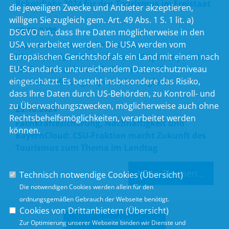
Rekordjahr 2024 für den Tourismus im Freistaat
die jeweiligen Zwecke und Anbieter akzeptieren,
willigen Sie zugleich gem. Art. 49 Abs. 1 S. 1 lit. a)
12.03.2025
DSGVO ein, dass Ihre Daten möglicherweise in den
USA verarbeitet werden. Die USA werden vom
Expertenanhörung Tourismus und
Europäischen Gerichtshof als ein Land mit einem nach
Klimawandel: CSU-Fraktion will Spitzenposition
EU-Standards unzureichendem Datenschutzniveau
als Tourismusland erhalten und auf
eingeschätzt. Es besteht insbesondere das Risiko,
Herausforderungen proaktiv reagieren
dass Ihre Daten durch US-Behörden, zu Kontroll- und
zu Überwachungszwecken, möglicherweise auch ohne
23.10.2024
Rechtsbehelfsmöglichkeiten, verarbeitet werden
Fachkräftesicherung, Nachhaltigkeit und
können.
BayernCloud: CSU-Fraktion macht Zukunft des
Tourismus zum Thema im Landtag
Mehr Themen...
Technisch notwendige Cookies (
Übersicht
)
Die notwendigen Cookies werden allein für den
ordnungsgemäßen Gebrauch der Webseite benötigt.
Cookies von Drittanbietern (
Übersicht
)
SITEMAP
Zur Optimierung unserer Webseite binden wir Dienste und