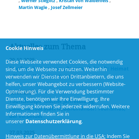
,
Werner Stieglitz
,
Kristan von Waldenfels
,
Martin Wagle
,
Josef Zellmeier
Aktuelles zum Thema
Cookie Hinweis
20.10.2025
Diese Webseite verwendet Cookies, die notwendig
Empfang im Landtag: „Bayerns Zukunft: Heimat
sind, um die Webseite zu nutzen. Weiterhin
– Natur – Verantwortung“
verwenden wir Dienste von Drittanbietern, die uns
helfen, unser Webangebot zu verbessern (Website-
Optmierung). Für die Verwendung bestimmter
26.06.2025
Dienste, benötigen wir Ihre Einwilligung. Ihre
Tourismuspolitischer Jahresdialog:
Einwilligung können Sie jederzeit widerrufen. Weitere
Miteinander statt nebeneinander: Tourismus,
Informationen finden Sie in
der verbindet“
unserer
Datenschutzerklärung
.
27.03.2025
Hinweis zur Datenübermittlung in die USA:
Indem Sie