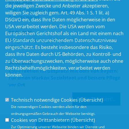
05.02.2026
die jeweiligen Zwecke und Anbieter akzeptieren,
Ziel: Erfolgreiche Eingliederung in den
willigen Sie zugleich gem. Art. 49 Abs. 1 S. 1 lit. a)
Arbeitsmarkt
DSGVO ein, dass Ihre Daten möglicherweise in den
USA verarbeitet werden. Die USA werden vom
04.02.2026
Europäischen Gerichtshof als ein Land mit einem nach
EU-Standards unzureichendem Datenschutzniveau
Pflegeausbildung: Erfolgreich begleiten statt
eingeschätzt. Es besteht insbesondere das Risiko,
abbrechen
dass Ihre Daten durch US-Behörden, zu Kontroll- und
zu Überwachungszwecken, möglicherweise auch ohne
04.02.2026
Rechtsbehelfsmöglichkeiten, verarbeitet werden
CSU-Fraktion im Gespräch mit dem VdK Bayern:
können.
Für einen starken Sozialstaat und bessere Pflege
vor Ort
Mehr Themen...
Technisch notwendige Cookies (
Übersicht
)
Die notwendigen Cookies werden allein für den
ordnungsgemäßen Gebrauch der Webseite benötigt.
Cookies von Drittanbietern (
Übersicht
)
SITEMAP
Zur Optimierung unserer Webseite binden wir Dienste und