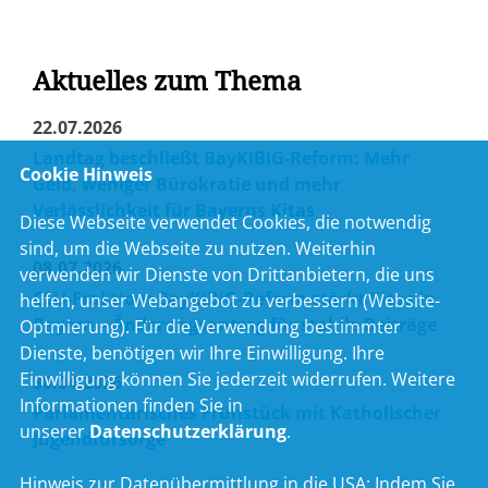
Aktuelles zum Thema
22.07.2026
Landtag beschließt BayKiBiG-Reform: Mehr
Cookie Hinweis
Geld, weniger Bürokratie und mehr
Verlässlichkeit für Bayerns Kitas
Diese Webseite verwendet Cookies, die notwendig
sind, um die Webseite zu nutzen. Weiterhin
08.07.2026
verwenden wir Dienste von Drittanbietern, die uns
CSU-Fraktion: BayKiBiG-Reform stärkt Kitas in
helfen, unser Webangebot zu verbessern (Website-
Bayern – Änderungsantrag für stabile Beiträge
Optmierung). Für die Verwendung bestimmter
Dienste, benötigen wir Ihre Einwilligung. Ihre
Einwilligung können Sie jederzeit widerrufen. Weitere
30.04.2026
Informationen finden Sie in
Parlamentarisches Frühstück mit Katholischer
unserer
Datenschutzerklärung
.
Jugendfürsorge
Hinweis zur Datenübermittlung in die USA:
Indem Sie