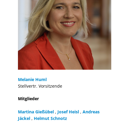
Melanie Huml
Stellvertr. Vorsitzende
Mitglieder
Martina Gießübel
,
Josef Heisl
,
Andreas
Jäckel
,
Helmut Schnotz