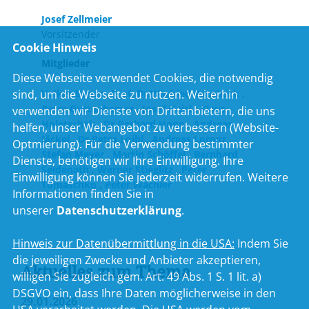
Josef Zellmeier
Vorsitzender
Cookie Hinweis
Mitglieder
Diese Webseite verwendet Cookies, die notwendig
sind, um die Webseite zu nutzen. Weiterhin
Volker Bauer
,
Prof. Dr.Winfried Bausback
,
Petra Guttenberger
,
Josef Heisl
,
Klaus
verwenden wir Dienste von Drittanbietern, die uns
Holetschek
,
Dr.Gerhard Hopp
,
Andreas
helfen, unser Webangebot zu verbessern (Website-
Jäckel
,
Dr.Petra Loibl
,
Andreas Lorenz
,
Optmierung). Für die Verwendung bestimmter
Stefan Meyer
,
Martin Schöffel
,
Bernhard
Dienste, benötigen wir Ihre Einwilligung. Ihre
Seidenath
,
Werner Stieglitz
,
Peter
Einwilligung können Sie jederzeit widerrufen. Weitere
Tomaschko
,
Peter Wachler
Informationen finden Sie in
unserer
Datenschutzerklärung
.
Hinweis zur Datenübermittlung in die USA:
Indem Sie
die jeweiligen Zwecke und Anbieter akzeptieren,
Aktuelles zum Thema
willigen Sie zugleich gem. Art. 49 Abs. 1 S. 1 lit. a)
DSGVO ein, dass Ihre Daten möglicherweise in den
29.01.2026