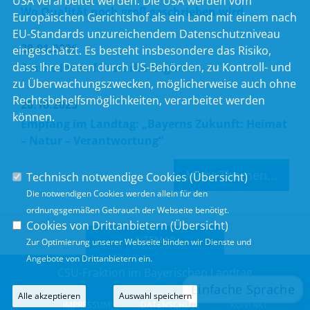
USA verarbeitet werden. Die USA werden vom
Wo Qualität noch groß geschrieben wird
Europäischen Gerichtshof als ein Land mit einem nach
EU-Standards unzureichendem Datenschutzniveau
28.01.2026
eingeschätzt. Es besteht insbesondere das Risiko,
dass Ihre Daten durch US-Behörden, zu Kontroll- und
Starke Ideen für starke Regionen
zu Überwachungszwecken, möglicherweise auch ohne
Rechtsbehelfsmöglichkeiten, verarbeitet werden
20.10.2025
können.
Empfang im Landtag: „Bayerns Zukunft: Heimat
– Natur – Verantwortung“
Mehr Themen...
Technisch notwendige Cookies (
Übersicht
)
Die notwendigen Cookies werden allein für den
ordnungsgemäßen Gebrauch der Webseite benötigt.
Cookies von Drittanbietern (
Übersicht
)
SITEMAP
Zur Optimierung unserer Webseite binden wir Dienste und
Angebote von Drittanbietern ein.
CSU-Fraktion im Bayerischen Landtag
Alle akzeptieren
Auswahl speichern
IMPRESSUM
DATENSCHUTZ
KONTAKT