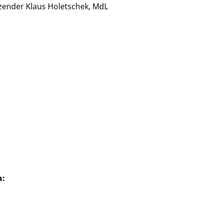
tzender Klaus Holetschek, MdL
:
a: