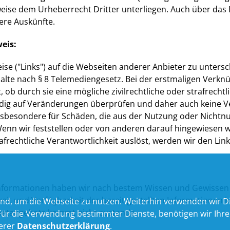
weise dem Urheberrecht Dritter unterliegen. Auch über das
ere Auskünfte.
eis:
se ("Links") auf die Webseiten anderer Anbieter zu untersc
halte nach § 8 Telemediengesetz. Bei der erstmaligen Verk
 ob durch sie eine mögliche zivilrechtliche oder strafrechtl
ndig auf Veränderungen überprüfen und daher auch keine V
insbesondere für Schäden, die aus der Nutzung oder Nichtn
e. Wenn wir feststellen oder von anderen darauf hingewiesen
 strafrechtliche Verantwortlichkeit auslöst, werden wir den L
n Informationen haben wir nach bestem Wissen und Gewissen 
digkeit und Verfügbarkeit der bereit gestellten Informatione
nd, um die Webseite zu nutzen. Weiterhin verwenden wir Die
rnetangebots kommt nicht zustande.
 die Verwendung bestimmter Dienste, benötigen wir Ihre Ein
serer
Datenschutzerklärung
.