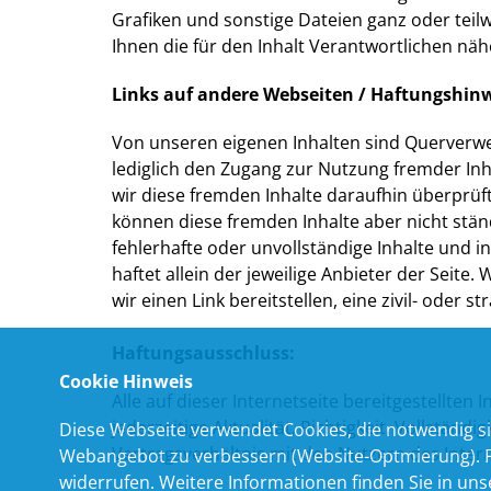
Grafiken und sonstige Dateien ganz oder teil
Ihnen die für den Inhalt Verantwortlichen näh
Links auf andere Webseiten / Haftungshinw
Von unseren eigenen Inhalten sind Querverwei
lediglich den Zugang zur Nutzung fremder In
wir diese fremden Inhalte daraufhin überprüft,
können diese fremden Inhalte aber nicht stä
fehlerhafte oder unvollständige Inhalte und 
haftet allein der jeweilige Anbieter der Seit
wir einen Link bereitstellen, eine zivil- oder
Haftungsausschluss:
Cookie Hinweis
Alle auf dieser Internetseite bereitgestellte
jederzeitige Aktualität, Richtigkeit, Vollstän
Diese Webseite verwendet Cookies, die notwendig si
Vertragsverhältnis mit den Nutzern des Inte
Webangebot zu verbessern (Website-Optmierung). Für
widerrufen. Weitere Informationen finden Sie in un