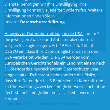
Dienste, benötigen wir Ihre Einwilligung. Ihre
Einwilligung können Sie jederzeit widerrufen. Weitere
Informationen finden Sie in
unserer
Datenschutzerklärung
.
Hinweis zur Datenübermittlung in die USA:
Indem Sie
die jeweiligen Zwecke und Anbieter akzeptieren,
willigen Sie zugleich gem. Art. 49 Abs. 1 S. 1 lit. a)
DSGVO ein, dass Ihre Daten möglicherweise in den
Die Landtagsfraktion ist die „Herzkammer" der CSU. 85
USA verarbeitet werden. Die USA werden vom
Abgeordnete gestalten mit Herzblut Politik, sind im ganzen
Europäischen Gerichtshof als ein Land mit einem nach
Freistaat für die Bürgerinnen und Bürgerinnen vor Ort. Die
EU-Standards unzureichendem Datenschutzniveau
CSU-Fraktion ist politischer Taktgeber in Bayern und setzt
eingeschätzt. Es besteht insbesondere das Risiko,
wichtige Impulse, die zu konkreter Politik für die Menschen
dass Ihre Daten durch US-Behörden, zu Kontroll- und
im Freistaat werden. Als Motor in der Landespolitik treibt die
zu Überwachungszwecken, möglicherweise auch ohne
Fraktion Zukunftsentscheidungen voran – immer in
Rechtsbehelfsmöglichkeiten, verarbeitet werden
Bewegung, aber in der Heimat fest verwurzelt.
können.
Lesen Sie uns online unter
www.herzkammer.bayern