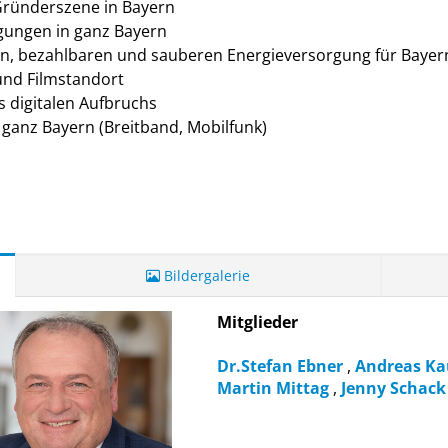
Gründerszene in Bayern
gungen in ganz Bayern
en, bezahlbaren und sauberen Energieversorgung für Bayer
und Filmstandort
s digitalen Aufbruchs
r ganz Bayern (Breitband, Mobilfunk)
Bildergalerie
Mitglieder
Dr.Stefan Ebner
,
Andreas K
Martin Mittag
,
Jenny Schac