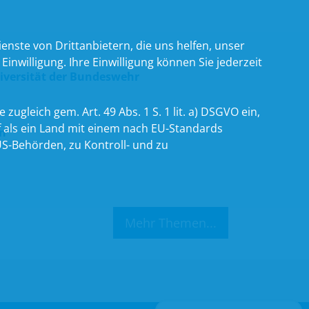
nste von Drittanbietern, die uns helfen, unser
willigung. Ihre Einwilligung können Sie jederzeit
niversität der Bundeswehr
zugleich gem. Art. 49 Abs. 1 S. 1 lit. a) DSGVO ein,
 als ein Land mit einem nach EU-Standards
n“
S-Behörden, zu Kontroll- und zu
Mehr Themen...