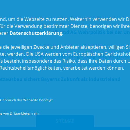
nd, um die Webseite zu nutzen. Weiterhin verwenden wir Die
 die Verwendung bestimmter Dienste, benötigen wir Ihre Ein
wirtschaft: AK Wirtschaft und AG Wehrpolitik bei der U
serer
Datenschutzerklärung
.
 die jeweiligen Zwecke und Anbieter akzeptieren, willigen Sie 
itet werden. Die USA werden vom Europäischen Gerichtshof
mmer 1 in Deutschland – Modellregionengesetz ausweite
 besteht insbesondere das Risiko, dass Ihre Daten durch U
echtsbehelfsmöglichkeiten, verarbeitet werden können.
tzausbau sichert Bayerns Zukunft als Industrieland
Gebrauch der Webseite benötigt.
 von Drittanbietern ein.
SITEMAP