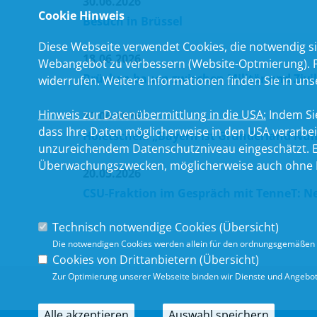
30.06.2026
Cookie Hinweis
Besuch in Brüssel
Diese Webseite verwendet Cookies, die notwendig si
18.06.2026
Webangebot zu verbessern (Website-Optmierung). Für
Brücken bauen zwischen Militär und Zivil
widerrufen. Weitere Informationen finden Sie in un
Hinweis zur Datenübermittlung in die USA:
Indem Sie
10.06.2026
dass Ihre Daten möglicherweise in den USA verarbe
Holetschek: „Bayern ist Gründerland Nu
unzureichendem Datenschutzniveau eingeschätzt. Es
Überwachungszwecken, möglicherweise auch ohne R
20.05.2026
CSU-Fraktion im Gespräch mit TenneT: Ne
Technisch notwendige Cookies (
Übersicht
)
Die notwendigen Cookies werden allein für den ordnungsgemäßen 
Cookies von Drittanbietern (
Übersicht
)
Zur Optimierung unserer Webseite binden wir Dienste und Angebote
Alle akzeptieren
Auswahl speichern