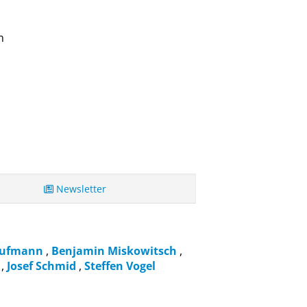
n
Newsletter
aufmann
,
Benjamin Miskowitsch
,
k
,
Josef Schmid
,
Steffen Vogel