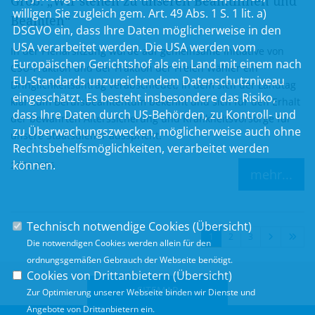
Grob: „Wir stehen zu unseren Beamtinnen und
willigen Sie zugleich gem. Art. 49 Abs. 1 S. 1 lit. a)
Beamten“
DSGVO ein, dass Ihre Daten möglicherweise in den
USA verarbeitet werden. Die USA werden vom
In der Plenarsitzung wurde auf gemeinsame Initiative von
Europäischen Gerichtshof als ein Land mit einem nach
CSU-Fraktion und der Fraktion der Freien Wähler ein
EU-Standards unzureichendem Datenschutzniveau
Dringlichkeitsantrag verabschiedet, in dem sich der Landtag
eingeschätzt. Es besteht insbesondere das Risiko,
klar zum Berufsbeamtentum bekennt und sich für den Erhalt
dass Ihre Daten durch US-Behörden, zu Kontroll- und
der bewährten Alterssicherung und Krankheitsvorsorge für
zu Überwachungszwecken, möglicherweise auch ohne
unsere Staatsdiener ausspricht.
Rechtsbehelfsmöglichkeiten, verarbeitet werden
können.
26.06.2026
mehr...
Technisch notwendige Cookies (
Übersicht
)
1
2
3
Die notwendigen Cookies werden allein für den
ordnungsgemäßen Gebrauch der Webseite benötigt.
Cookies von Drittanbietern (
Übersicht
)
SITEMAP
Zur Optimierung unserer Webseite binden wir Dienste und
Angebote von Drittanbietern ein.