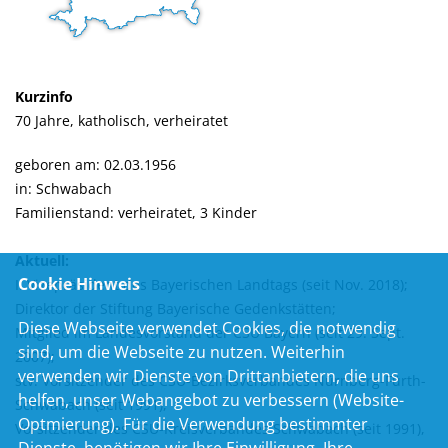
Kurzinfo
70 Jahre, katholisch, verheiratet
geboren am: 02.03.1956
in: Schwabach
Familienstand: verheiratet, 3 Kinder
Aktuell:
Cookie Hinweis
I. Vizepräsident des Bayerischen Landtags (seit Nov. 2018);
Direktor der Stiftung Bayerische Gedenkstätten;
Diese Webseite verwendet Cookies, die notwendig
Mitglied im Landesvorstand der CSU Bayern (seit 29. Sept.
sind, um die Webseite zu nutzen. Weiterhin
2007);
verwenden wir Dienste von Drittanbietern, die uns
stv. Vorsitzender des CSU-Bezirksverbandes Nürnberg-Fürth-
helfen, unser Webangebot zu verbessern (Website-
Schwabach (seit 1991),
Optmierung). Für die Verwendung bestimmter
Vorsitzender des CSU-Kreisverbandes Schwabach (seit 1991),