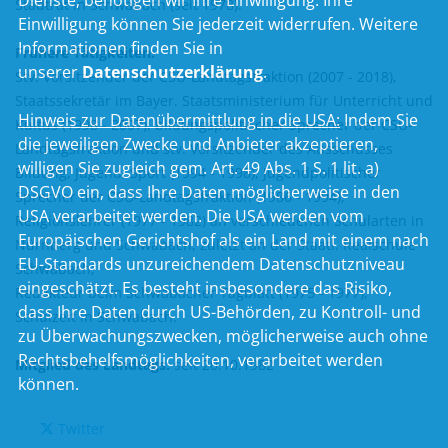
Dienste, benötigen wir Ihre Einwilligung. Ihre
Stadtrat in Schwabach (seit 1978).
Einwilligung können Sie jederzeit widerrufen. Weitere
Informationen finden Sie in
Frühere Tätigkeiten:
unserer
Datenschutzerklärung
.
Stv. Vorsitzender der CSU-Landtagsfraktion (2007 - 2018),
Staatssekretär im Bayer. Staatsministerium für Unterricht und
Hinweis zur Datenübermittlung in die USA:
Indem Sie
Kultus (1998 - 2007), bildungspolitischer Sprecher der CSU-
die jeweiligen Zwecke und Anbieter akzeptieren,
Landtagsfraktion und stv. Vorsitzender des Ausschusses
willigen Sie zugleich gem. Art. 49 Abs. 1 S. 1 lit. a)
Bildung, Jugend, Sport (1994 - 1998), Jugendpolitischer
DSGVO ein, dass Ihre Daten möglicherweise in den
Sprecher der CSU-Landtagsfraktion (1986 - 1994),
USA verarbeitet werden. Die USA werden vom
Religionslehrer (1977 - 1982) an verschiedenen Schularten in
Europäischen Gerichtshof als ein Land mit einem nach
Nürnberg und Schwabach, zuletzt an der Staatl. Realschule
EU-Standards unzureichendem Datenschutzniveau
Schwabach;
eingeschätzt. Es besteht insbesondere das Risiko,
Redakteur beim Schwabacher Tagblatt (1975 - 1977),
dass Ihre Daten durch US-Behörden, zu Kontroll- und
Schulzeit in Schwabach.
zu Überwachungszwecken, möglicherweise auch ohne
Rechtsbehelfsmöglichkeiten, verarbeitet werden
Mitglied des Landtags:
seit 20.10.1982
können.
Twitter