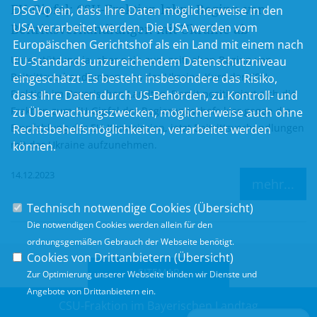
EU-Gipfel: CSU-Fraktion lehnt Beginn von
DSGVO ein, dass Ihre Daten möglicherweise in den
USA verarbeitet werden. Die USA werden vom
Beitrittsverhandlungen mit Ukraine ab
Europäischen Gerichtshof als ein Land mit einem nach
Unterstützung ja, aber nein zum zeitnahen Beginn von
EU-Standards unzureichendem Datenschutzniveau
Beitrittsverhandlungen – so der Ukraine-Kurs der CSU-
eingeschätzt. Es besteht insbesondere das Risiko,
Fraktion im Bayerischen Landtag. Damit positioniert sich die
dass Ihre Daten durch US-Behörden, zu Kontroll- und
Fraktion zum EU-Gipfel der Regierungschefs klar gegen die
zu Überwachungszwecken, möglicherweise auch ohne
Empfehlung der EU-Kommission, jetzt Beitrittsverhandlungen
Rechtsbehelfsmöglichkeiten, verarbeitet werden
mit der Ukraine aufzunehmen.
können.
14.12.2023
mehr...
Technisch notwendige Cookies (
Übersicht
)
Die notwendigen Cookies werden allein für den
ordnungsgemäßen Gebrauch der Webseite benötigt.
Cookies von Drittanbietern (
Übersicht
)
SITEMAP
Zur Optimierung unserer Webseite binden wir Dienste und
Angebote von Drittanbietern ein.
CSU-Fraktion im Bayerischen Landtag