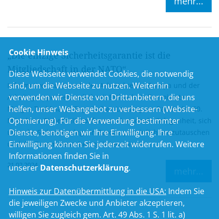
mehr...
Cookie Hinweis
Die einzige Sicherheitsgarantie ist die
Mitgliedschaft in der NATO“
Diese Webseite verwendet Cookies, die notwendig
sind, um die Webseite zu nutzen. Weiterhin
Informativer Austausch des Arbeitskreises Europa und der
verwenden wir Dienste von Drittanbietern, die uns
Arbeitsgruppe Wehrpolitik mit Estlands Außenminister
helfen, unser Webangebot zu verbessern (Website-
Margus Tsahkna im Bayerischen Landtag am Rande der 60.
Optmierung). Für die Verwendung bestimmter
Münchner Sicherheitskonferenz. Eine ideale Gelegenheit, sich
Dienste, benötigen wir Ihre Einwilligung. Ihre
über die Sicherheitslage in Europa persönlich auszutauschen
Einwilligung können Sie jederzeit widerrufen. Weitere
und die Zusammenarbeit zu intensivieren.
Informationen finden Sie in
21.02.2024
unserer
Datenschutzerklärung
.
mehr...
Hinweis zur Datenübermittlung in die USA:
Indem Sie
die jeweiligen Zwecke und Anbieter akzeptieren,
willigen Sie zugleich gem. Art. 49 Abs. 1 S. 1 lit. a)