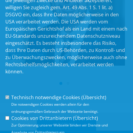
die jeweiligen Zwecke und Anbieter akzeptieren,
willigen Sie zugleich gem. Art. 49 Abs. 1 S. 1 lit. a)
DSGVO ein, dass Ihre Daten möglicherweise in den
USA verarbeitet werden. Die USA werden vom
Europäischen Gerichtshof als ein Land mit einem nach
EU-Standards unzureichendem Datenschutzniveau
eingeschätzt. Es besteht insbesondere das Risiko,
dass Ihre Daten durch US-Behörden, zu Kontroll- und
Klaus Holetschek
zu Überwachungszwecken, möglicherweise auch ohne
Rechtsbehelfsmöglichkeiten, verarbeitet werden
können.
Technisch notwendige Cookies (
Übersicht
)
Die notwendigen Cookies werden allein für den
ordnungsgemäßen Gebrauch der Webseite benötigt.
Cookies von Drittanbietern (
Übersicht
)
SITEMAP
Zur Optimierung unserer Webseite binden wir Dienste und
Angebote von Drittanbietern ein.