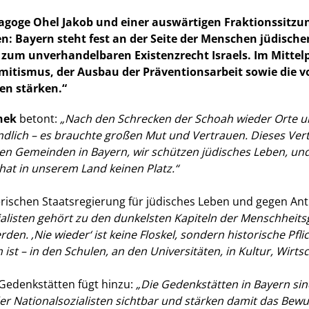
oge Ohel Jakob und einer auswärtigen Fraktionssitzu
n: Bayern steht fest an der Seite der Menschen jüdische
d zum unverhandelbaren Existenzrecht Israels. Im Mit
tismus, der Ausbau der Präventionsarbeit sowie die vo
en stärken.“
hek
betont:
Nach den Schrecken der Schoah wieder Orte un
tändlich – es brauchte großen Mut und Vertrauen. Dieses Ver
en Gemeinden in Bayern, wir schützen jüdisches Leben, und
– hat in unserem Land keinen Platz.“
rischen Staatsregierung für jüdisches Leben und gegen Ant
ialisten gehört zu den dunkelsten Kapiteln der Menschheit
n. ‚Nie wieder‘ ist keine Floskel, sondern historische Pflic
ist – in den Schulen, an den Universitäten, in Kultur, Wirtsc
e Gedenkstätten fügt hinzu:
Die Gedenkstätten in Bayern sin
 Nationalsozialisten sichtbar und stärken damit das Bewus