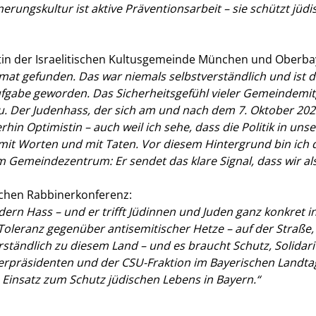
ngskultur ist aktive Präventionsarbeit – sie schützt jüdi
in der Israelitischen Kultusgemeinde München und Oberba
at gefunden. Das war niemals selbstverständlich und ist 
ufgabe geworden. Das Sicherheitsgefühl vieler Gemeindemitg
u. Der Judenhass, der sich am und nach dem 7. Oktober 202
rhin Optimistin – auch weil ich sehe, dass die Politik in un
 mit Worten und mit Taten. Vor diesem Hintergrund bin ich
 Gemeindezentrum: Er sendet das klare Signal, dass wir als 
chen Rabbinerkonferenz:
ern Hass – und er trifft Jüdinnen und Juden ganz konkret in i
Toleranz gegenüber antisemitischer Hetze – auf der Straße, i
rständlich zu diesem Land – und es braucht Schutz, Solida
rpräsidenten und der CSU-Fraktion im Bayerischen Landtag
Einsatz zum Schutz jüdischen Lebens in Bayern.“