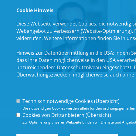
Cookie Hinweis
Diese Webseite verwendet Cookies, die notwendig si
Webangebot zu verbessern (Website-Optmierung). Für
widerrufen. Weitere Informationen finden Sie in un
Hinweis zur Datenübermittlung in die USA:
Indem Sie
dass Ihre Daten möglicherweise in den USA verarbe
Klaus Holetschek
Karl Fr
unzureichendem Datenschutzniveau eingeschätzt. Es
Überwachungszwecken, möglicherweise auch ohne R
Technisch notwendige Cookies (
Übersicht
)
Die notwendigen Cookies werden allein für den ordnungsgemäßen 
Cookies von Drittanbietern (
Übersicht
)
Zur Optimierung unserer Webseite binden wir Dienste und Angebote