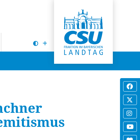
nchner
semitismus