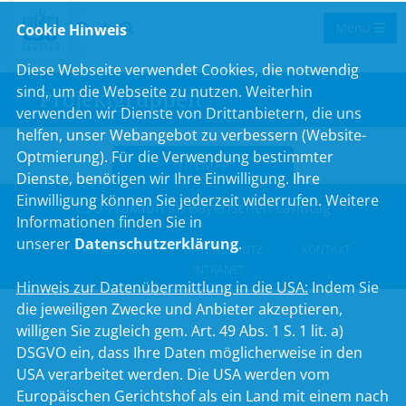
Menu
Cookie Hinweis
Diese Webseite verwendet Cookies, die notwendig
sind, um die Webseite zu nutzen. Weiterhin
Projektgruppen
verwenden wir Dienste von Drittanbietern, die uns
helfen, unser Webangebot zu verbessern (Website-
Optmierung). Für die Verwendung bestimmter
SITEMAP
Dienste, benötigen wir Ihre Einwilligung. Ihre
Einwilligung können Sie jederzeit widerrufen. Weitere
CSU-Fraktion im Bayerischen Landtag
Informationen finden Sie in
unserer
Datenschutzerklärung
.
IMPRESSUM
DATENSCHUTZ
KONTAKT
INTRANET
Hinweis zur Datenübermittlung in die USA:
Indem Sie
die jeweiligen Zwecke und Anbieter akzeptieren,
willigen Sie zugleich gem. Art. 49 Abs. 1 S. 1 lit. a)
DSGVO ein, dass Ihre Daten möglicherweise in den
USA verarbeitet werden. Die USA werden vom
Europäischen Gerichtshof als ein Land mit einem nach