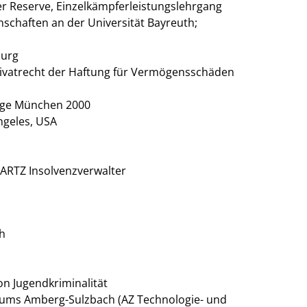
r Reserve, Einzelkämpferleistungslehrgang
schaften an der Universität Bayreuth;
burg
ivatrecht der Haftung für Vermögensschäden
lage München 2000
ngeles, USA
RTZ Insolvenzverwalter
h
on Jugendkriminalität
rums Amberg-Sulzbach (AZ Technologie- und