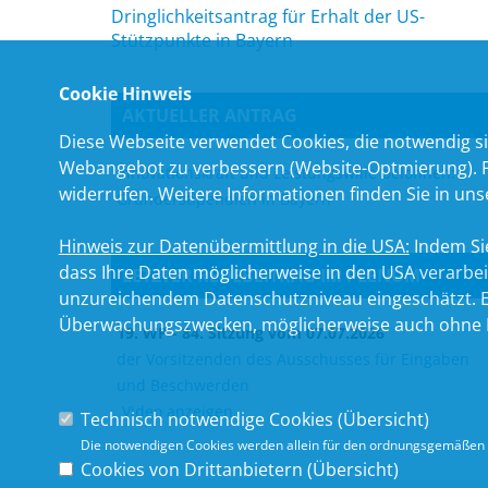
Dringlichkeitsantrag für Erhalt der US-
Stützpunkte in Bayern
Cookie Hinweis
AKTUELLER ANTRAG
Diese Webseite verwendet Cookies, die notwendig si
Webangebot zu verbessern (Website-Optmierung). Für
Innovationskraft und Leistungswille belohnen:
widerrufen. Weitere Informationen finden Sie in un
Gründerstipendien in Bayern
Hinweis zur Datenübermittlung in die USA:
Indem Sie
dass Ihre Daten möglicherweise in den USA verarbe
LETZTER REDEBEITRAG IM PLENUM
unzureichendem Datenschutzniveau eingeschätzt. Es
Überwachungszwecken, möglicherweise auch ohne R
19. WP - 84. Sitzung vom 07.07.2026
der Vorsitzenden des Ausschusses für Eingaben
und Beschwerden
Video anzeigen
Technisch notwendige Cookies (
Übersicht
)
Die notwendigen Cookies werden allein für den ordnungsgemäßen 
Cookies von Drittanbietern (
Übersicht
)