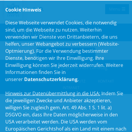
Menu
Cookie Hinweis
Diese Webseite verwendet Cookies, die notwendig
sind, um die Webseite zu nutzen. Weiterhin
Arbeitskreise
verwenden wir Dienste von Drittanbietern, die uns
helfen, unser Webangebot zu verbessern (Website-
Optmierung). Für die Verwendung bestimmter
SITEMAP
Dienste, benötigen wir Ihre Einwilligung. Ihre
Einwilligung können Sie jederzeit widerrufen. Weitere
CSU-Fraktion im Bayerischen Landtag
Informationen finden Sie in
unserer
Datenschutzerklärung
.
IMPRESSUM
DATENSCHUTZ
KONTAKT
INTRANET
Hinweis zur Datenübermittlung in die USA:
Indem Sie
die jeweiligen Zwecke und Anbieter akzeptieren,
willigen Sie zugleich gem. Art. 49 Abs. 1 S. 1 lit. a)
DSGVO ein, dass Ihre Daten möglicherweise in den
USA verarbeitet werden. Die USA werden vom
Europäischen Gerichtshof als ein Land mit einem nach