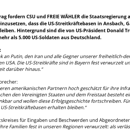
g fordern CSU und FREIE WÄHLER die Staatsregierung au
 einzusetzen, dass die US-Streitkräftebasen in Ansbach,
 bleiben. Hintergrund sind die von US-Präsident Donald 
ehr als 5.000 US-Soldaten aus Deutschland.
:
an Putin, den Iran und alle Gegner unserer freiheitlich-
USA. Die US-Streitkräfte sind in Bayern fest verwurzelt un
it darüber hinaus.“
precher:
eren amerikanischen Partnern hoch geschätzt für ihre Inf
chen den Vereinigten Staaten und dem Freistaat besteht ei
bar und wollen diese Erfolgsgeschichte fortschreiben. Für 
 US-Streitkräftebasen erhalten bleiben.“
itskreises für Eingaben und Beschwerden und Abgeordneter
hre Familien fest in unseren Regionen verwurzelt: als verlä