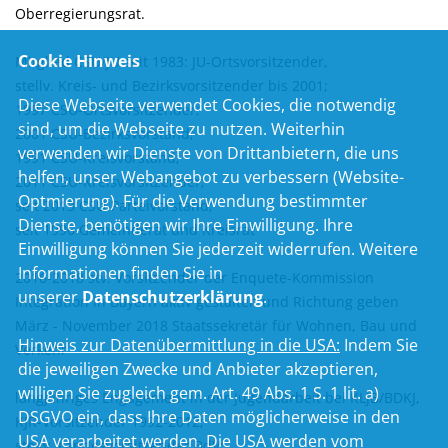
Oberregierungsrat.
Cookie Hinweis
Mitglied CSU/JU seit 1983: JU-Ortsvorsitzender,
stellv. Kreis- und Bezirksvorsitzender bis 2001;
Diese Webseite verwendet Cookies, die notwendig
1997 CSU-Ortsvorsitzender;
sind, um die Webseite zu nutzen. Weiterhin
2001 CSU-Bezirksvorstand;
verwenden wir Dienste von Drittanbietern, die uns
1991 CSU-Kreisvorstand;
helfen, unser Webangebot zu verbessern (Website-
2011 CSU-Kreisvorsitzender;
Optmierung). Für die Verwendung bestimmter
seit 2013 CSU-Parteivorstand;
Dienste, benötigen wir Ihre Einwilligung. Ihre
seit 1996 Gemeinderat und Kreisrat
Einwilligung können Sie jederzeit widerrufen. Weitere
Informationen finden Sie in
2016-2018 stv. Vorsitzender der Enquete-Kommission
unserer
Datenschutzerklärung
.
Integration in Bayern aktiv gestalten und Richtung geben
März - November 2018 Staatssekretär für Wohnen, Bau und
Hinweis zur Datenübermittlung in die USA:
Indem Sie
Verkehr
die jeweiligen Zwecke und Anbieter akzeptieren,
willigen Sie zugleich gem. Art. 49 Abs. 1 S. 1 lit. a)
langjähriges Engagement in der Jugendarbeit bei KLJB/BDKJ,
DSGVO ein, dass Ihre Daten möglicherweise in den
KJR-Vorsitzender 1992-2012;
USA verarbeitet werden. Die USA werden vom
stellv. Landesvorsitzender BdV;