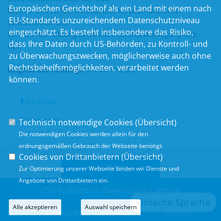
Europäischen Gerichtshof als ein Land mit einem nach
Bezirks- und Landesvorsitzender Karpatendeutsche
EU-Standards unzureichendem Datenschutzniveau
Landsmannschaft;
eingeschätzt. Es besteht insbesondere das Risiko,
Vorsitzender Bildungswerk Kath. Landvolkbewegung Ndb.-
dass Ihre Daten durch US-Behörden, zu Kontroll- und
Opf.
zu Überwachungszwecken, möglicherweise auch ohne
Rechtsbehelfsmöglichkeiten, verarbeitet werden
Mitglied des Landtags:
seit 06.10.2003
können.
Facebook
Instagram
Technisch notwendige Cookies (
Übersicht
)
Die notwendigen Cookies werden allein für den
ordnungsgemäßen Gebrauch der Webseite benötigt.
Cookies von Drittanbietern (
Übersicht
)
SITEMAP
Zur Optimierung unserer Webseite binden wir Dienste und
Angebote von Drittanbietern ein.
CSU-Fraktion im Bayerischen Landtag
Alle akzeptieren
Auswahl speichern
IMPRESSUM
DATENSCHUTZ
KONTAKT