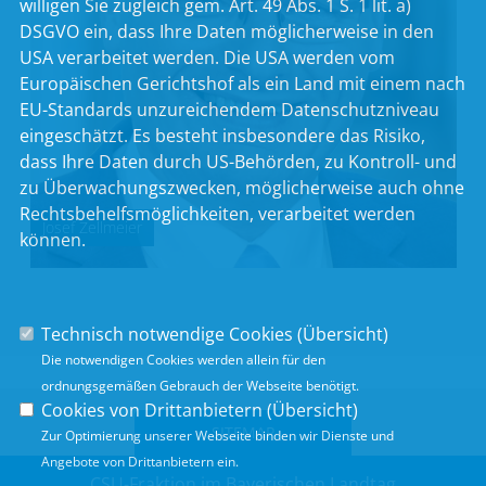
willigen Sie zugleich gem. Art. 49 Abs. 1 S. 1 lit. a)
DSGVO ein, dass Ihre Daten möglicherweise in den
USA verarbeitet werden. Die USA werden vom
Europäischen Gerichtshof als ein Land mit einem nach
EU-Standards unzureichendem Datenschutzniveau
eingeschätzt. Es besteht insbesondere das Risiko,
dass Ihre Daten durch US-Behörden, zu Kontroll- und
zu Überwachungszwecken, möglicherweise auch ohne
Rechtsbehelfsmöglichkeiten, verarbeitet werden
Josef Zellmeier
können.
Technisch notwendige Cookies (
Übersicht
)
Die notwendigen Cookies werden allein für den
ordnungsgemäßen Gebrauch der Webseite benötigt.
Cookies von Drittanbietern (
Übersicht
)
SITEMAP
Zur Optimierung unserer Webseite binden wir Dienste und
Angebote von Drittanbietern ein.
CSU-Fraktion im Bayerischen Landtag