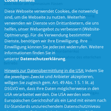
Cookie Hinweis
2000 Abitur am Gymnasium Füssen
2000-2001 Grundwehrdienst Allgäu Kaserne Füssen
Diese Webseite verwendet Cookies, die notwendig
2001-2003 Grundstudium an der TK München/Freising
sind, um die Webseite zu nutzen. Weiterhin
2003-2005 Berufsausbildung im Metzgerhandwerk
verwenden wir Dienste von Drittanbietern, die uns
2005-2007 Berufspraxis im elterlichen Betrieb
helfen, unser Webangebot zu verbessern (Website-
2007 Meisterausbildung mit Staatsehrenpreis
Optmierung). Für die Verwendung bestimmter
2008 Betriebswirt im Handwerk mit Staatsehrenpreis
Dienste, benötigen wir Ihre Einwilligung. Ihre
2008-2019 Prokurist im elterlichen Betrieb und
Einwilligung können Sie jederzeit widerrufen. Weitere
Beratungstätigkeit im Ausland (Nordamerika)
Informationen finden Sie in
seit 2019 Selbstständigkeit mit Übernahme des elterlichen
unserer
Datenschutzerklärung
.
Betriebs
Hinweis zur Datenübermittlung in die USA:
Indem Sie
Politische Tätigkeiten:
die jeweiligen Zwecke und Anbieter akzeptieren,
2007 Eintritt in die CSU
willigen Sie zugleich gem. Art. 49 Abs. 1 S. 1 lit. a)
seit 2011 Mitglied im Kreisvorstand der CSU Ostallgäu
DSGVO ein, dass Ihre Daten möglicherweise in den
seit 2014 Mitglied der CSU-Fraktion im Kreistag Ostallgäu
USA verarbeitet werden. Die USA werden vom
(stellv. Fraktionssprecher)
Europäischen Gerichtshof als ein Land mit einem nach
seit 2020 Gemeinderat Gemeinde Roßhaupten
EU-Standards unzureichendem Datenschutzniveau