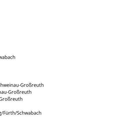
chwabach
Schweinau-Großreuth
inau-Großreuth
-Großreuth
t
erg/Fürth/Schwabach