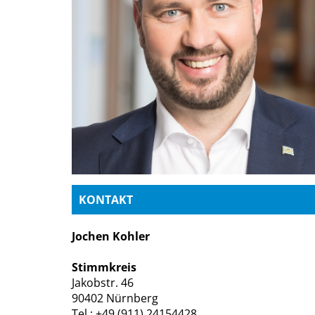
KONTAKT
Jochen Kohler
Stimmkreis
Jakobstr. 46
90402 Nürnberg
Tel.: +49 (911) 24154428