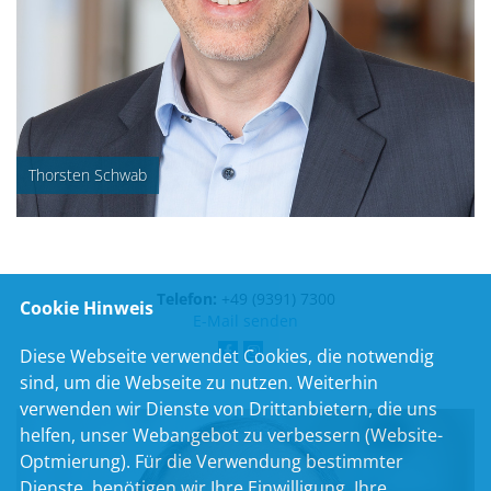
Thorsten Schwab
Telefon:
+49 (9391) 7300
Cookie Hinweis
E-Mail senden
Diese Webseite verwendet Cookies, die notwendig
sind, um die Webseite zu nutzen. Weiterhin
verwenden wir Dienste von Drittanbietern, die uns
helfen, unser Webangebot zu verbessern (Website-
Optmierung). Für die Verwendung bestimmter
Dienste, benötigen wir Ihre Einwilligung. Ihre