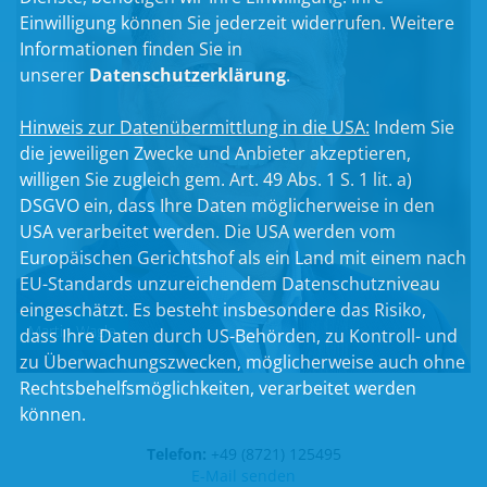
Einwilligung können Sie jederzeit widerrufen. Weitere
Informationen finden Sie in
unserer
Datenschutzerklärung
.
Hinweis zur Datenübermittlung in die USA:
Indem Sie
die jeweiligen Zwecke und Anbieter akzeptieren,
willigen Sie zugleich gem. Art. 49 Abs. 1 S. 1 lit. a)
DSGVO ein, dass Ihre Daten möglicherweise in den
USA verarbeitet werden. Die USA werden vom
Europäischen Gerichtshof als ein Land mit einem nach
EU-Standards unzureichendem Datenschutzniveau
eingeschätzt. Es besteht insbesondere das Risiko,
Martin Wagle
dass Ihre Daten durch US-Behörden, zu Kontroll- und
zu Überwachungszwecken, möglicherweise auch ohne
Rechtsbehelfsmöglichkeiten, verarbeitet werden
können.
Telefon:
+49 (8721) 125495
E-Mail senden