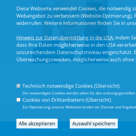
Diese Webseite verwendet Cookies, die notwendig si
Webangebot zu verbessern (Website-Optmierung). Für
widerrufen. Weitere Informationen finden Sie in un
Hinweis zur Datenübermittlung in die USA:
Indem Sie
dass Ihre Daten möglicherweise in den USA verarbe
unzureichendem Datenschutzniveau eingeschätzt. Es
Joachim Herrmann
Überwachungszwecken, möglicherweise auch ohne R
Technisch notwendige Cookies (
Übersicht
)
Die notwendigen Cookies werden allein für den ordnungsgemäßen 
Cookies von Drittanbietern (
Übersicht
)
Zur Optimierung unserer Webseite binden wir Dienste und Angebote
Alle akzeptieren
Auswahl speichern
CSU-Fraktion im Bayerischen Landtag