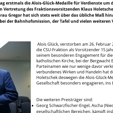
ag erstmals die Alois-Glück-Medaille für Verdienste um 
In Vertretung des Fraktionsvorsitzenden Klaus Holetsc
Frau Gregor hat sich stets weit über das übliche Maß hi
ei der Bahnhofsmission, der Tafel und vielen weiteren V
Alois Glück, verstorben am 26. Februar 2
die CSU-Fraktion als Vorsitzender 15 Jahr
seinem besonderen Engagement für die 
katholischen Kirche, bei der Bergwacht
Parteinamen wie nur wenige davor verk
verbundenes Wirken und Handeln hat de
Holetschek deswegen die Alois-Glück-Med
Gesellschaft besonders engagieren, ins
Die weiteren Preisträger sind:
Georg Schwarzfischer-Engel, Ascha (Ni
gesellschaftlichen Bereichen, kämpft in