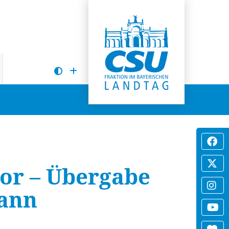
gor – Übergabe
mann