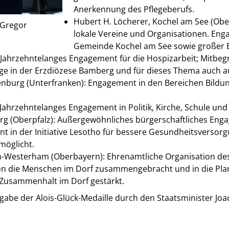
Anerkennung des Pflegeberufs.
Hubert H. Löcherer, Kochel am See (Obe
 Gregor
lokale Vereine und Organisationen. Enga
Gemeinde Kochel am See sowie großer E
 Jahrzehntelanges Engagement für die Hospizarbeit; Mitbeg
ge in der Erzdiözese Bamberg und für dieses Thema auch a
enburg (Unterfranken): Engagement in den Bereichen Bildun
Jahrzehntelanges Engagement in Politik, Kirche, Schule un
rg (Oberpfalz): Außergewöhnliches bürgerschaftliches Eng
t in der Initiative Lesotho für bessere Gesundheitsversor
rmöglicht.
en-Westerham (Oberbayern): Ehrenamtliche Organisation de
ion die Menschen im Dorf zusammengebracht und in die Pla
n Zusammenhalt im Dorf gestärkt.
gabe der Alois-Glück-Medaille durch den Staatsminister J