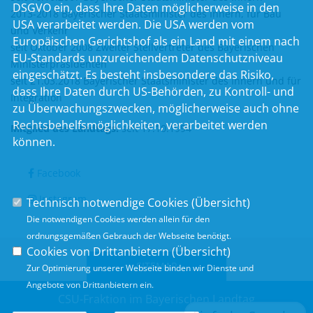
DSGVO ein, dass Ihre Daten möglicherweise in den
2013-2018 Bayerischer Staatsminister des Innern, für Bau
USA verarbeitet werden. Die USA werden vom
und Verkehr
Europäischen Gerichtshof als ein Land mit einem nach
seit Oktober 2008 Zweiter Stellvertreter des Bayerischen
EU-Standards unzureichendem Datenschutzniveau
Ministerpräsidenten
eingeschätzt. Es besteht insbesondere das Risiko,
seit 21.03.2018 Bayerischer Staatsminister des Innern und für
dass Ihre Daten durch US-Behörden, zu Kontroll- und
Integration
zu Überwachungszwecken, möglicherweise auch ohne
Rechtsbehelfsmöglichkeiten, verarbeitet werden
Mitglied des Landtags:
seit 17.10.1994
können.
Facebook
Instagram
Technisch notwendige Cookies (
Übersicht
)
Die notwendigen Cookies werden allein für den
ordnungsgemäßen Gebrauch der Webseite benötigt.
Cookies von Drittanbietern (
Übersicht
)
SITEMAP
Zur Optimierung unserer Webseite binden wir Dienste und
Angebote von Drittanbietern ein.
CSU-Fraktion im Bayerischen Landtag