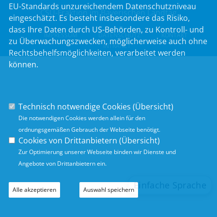
EU-Standards unzureichendem Datenschutzniveau
CSU-Fraktion im Bayerischen Landtag
eingeschätzt. Es besteht insbesondere das Risiko,
dass Ihre Daten durch US-Behörden, zu Kontroll- und
IMPRESSUM
DATENSCHUTZ
KONTAKT
zu Überwachungszwecken, möglicherweise auch ohne
INTRANET
Rechtsbehelfsmöglichkeiten, verarbeitet werden
können.
Technisch notwendige Cookies (
Übersicht
)
Die notwendigen Cookies werden allein für den
ordnungsgemäßen Gebrauch der Webseite benötigt.
Cookies von Drittanbietern (
Übersicht
)
Zur Optimierung unserer Webseite binden wir Dienste und
Angebote von Drittanbietern ein.
Alle akzeptieren
Auswahl speichern