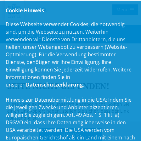
Menu
Cookie Hinweis
Diese Webseite verwendet Cookies, die notwendig
sind, um die Webseite zu nutzen. Weiterhin
Pressemeldungen
verwenden wir Dienste von Drittanbietern, die uns
helfen, unser Webangebot zu verbessern (Website-
Optmierung). Für die Verwendung bestimmter
Dienste, benötigen wir Ihre Einwilligung. Ihre
..
Einwilligung können Sie jederzeit widerrufen. Weitere
Informationen finden Sie in
Fehlerhinweis
SEITE NICHT GEFUNDEN!
unserer
Datenschutzerklärung
.
Hinweis zur Datenübermittlung in die USA:
Indem Sie
Diese Seite existiert in unserem Angebot nicht. Sollten Sie
die jeweiligen Zwecke und Anbieter akzeptieren,
einen Link kopiert haben, stellen Sie sicher, dass der Link
willigen Sie zugleich gem. Art. 49 Abs. 1 S. 1 lit. a)
vollständig ist.
DSGVO ein, dass Ihre Daten möglicherweise in den
USA verarbeitet werden. Die USA werden vom
SITEMAP
Europäischen Gerichtshof als ein Land mit einem nach