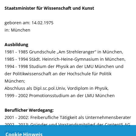
Staatsminister für Wissenschaft und Kunst
geboren am: 14.02.1975
in: München
Ausbildung
1981 - 1985 Grundschule „Am Strehleranger“ in München,
1985 - 1994 Städt. Heinrich-Heine-Gymnasium in München,
1994 - 1998 Studium der Physik an der LMU München und
der Politikwissenschaft an der Hochschule für Politik
München;
Abschluss als Dipl.sc.pol.Univ, Vordiplom in Physik,
1999 - 2002 Promotionsstudium an der LMU München
Beruflicher Werdegang:
2001 - 2002: Freiberufliche Tätigkeit als Unternehmensberater
2002 - 2013: Gründer und Vorstandsmitglied der Content5 AG
(München)
Cookie Hinweis