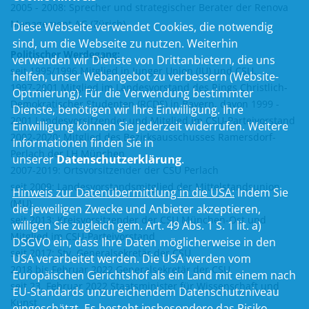
2005 - 2008: Sprecher und strategischer Berater der Renova
Management AG (Zürich)
Diese Webseite verwendet Cookies, die notwendig
sind, um die Webseite zu nutzen. Weiterhin
Politischer Werdegang:
verwenden wir Dienste von Drittanbietern, die uns
seit 1995/1996 Mitglied in Junger Union (JU) und CSU,
helfen, unser Webangebot zu verbessern (Website-
1997-2001 Mitglied im Landesvorstand des Rings Christlich-
Optmierung). Für die Verwendung bestimmter
Demokratischer Studenten (RCDS) in Bayern, davon 1999 -
Dienste, benötigen wir Ihre Einwilligung. Ihre
2001 Landesvorsitzender und Mitglied im CSU-Parteivorstand
Einwilligung können Sie jederzeit widerrufen. Weitere
2002-2020: Mitglied des Bezirksausschusses Ramersdorf-
Informationen finden Sie in
Perlach der LH München
unserer
Datenschutzerklärung
.
2007-2019: Ortsvorsitzender der CSU Perlach
seit 2009: Landesvorstandsmitglied der Mittelstandsunion
Hinweis zur Datenübermittlung in die USA:
Indem Sie
(MU)
die jeweiligen Zwecke und Anbieter akzeptieren,
seit 2013: Kreisvorsitzender der CSU München-Ost und
willigen Sie zugleich gem. Art. 49 Abs. 1 S. 1 lit. a)
Mitglied im CSU-Parteivorstand
DSGVO ein, dass Ihre Daten möglicherweise in den
seit 2017: Stv. Generalsekretär der CSU
USA verarbeitet werden. Die USA werden vom
2018 bis Februar 2022 Generalsekretär der CSU
Europäischen Gerichtshof als ein Land mit einem nach
seit 23. Februar 2022 Staatsminister für Wissenschaft und
EU-Standards unzureichendem Datenschutzniveau
Kunst
eingeschätzt. Es besteht insbesondere das Risiko,