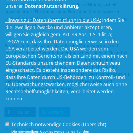
extremistische Kräfte erstarken, ist diese Bildungsarbeit
unserer
Datenschutzerklärung
.
unverzichtbar. Ein Yad Vashem Education Center wäre ein
kraftvolles Signal in Bayern gegen Antisemitismus, Rassismus
Hinweis zur Datenübermittlung in die USA:
Indem Sie
und Menschenfeindlichkeit:
die jeweiligen Zwecke und Anbieter akzeptieren,
willigen Sie zugleich gem. Art. 49 Abs. 1 S. 1 lit. a)
DSGVO ein, dass Ihre Daten möglicherweise in den
Bayern stellt sich seiner historischen Verantwortung und
USA verarbeitet werden. Die USA werden vom
investiert in eine Zukunft, in der jüdisches Leben in Sicherheit
Europäischen Gerichtshof als ein Land mit einem nach
und Würde möglich ist. Bayern würde zum Zentrum der
EU-Standards unzureichendem Datenschutzniveau
Holocaust-Education in Europa. Dies würde nicht nur die
eingeschätzt. Es besteht insbesondere das Risiko,
Erinnerungskultur stärken, sondern auch Bayerns Ansehen als
dass Ihre Daten durch US-Behörden, zu Kontroll- und
weltoffenes, historisch verantwortungsbewusstes und
zu Überwachungszwecken, möglicherweise auch ohne
zukunftsorientiertes Land mehren.
Rechtsbehelfsmöglichkeiten, verarbeitet werden
können.
Teilen
Twittern
Technisch notwendige Cookies (
Übersicht
)
Zurück zur Übersicht
Die notwendigen Cookies werden allein für den