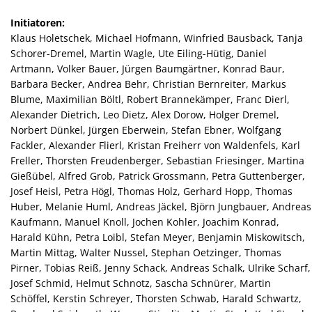
Initiatoren:
Klaus Holetschek, Michael Hofmann, Winfried Bausback, Tanja
Schorer-Dremel, Martin Wagle, Ute Eiling-Hütig, Daniel
Artmann, Volker Bauer, Jürgen Baumgärtner, Konrad Baur,
Barbara Becker, Andrea Behr, Christian Bernreiter, Markus
Blume, Maximilian Böltl, Robert Brannekämper, Franc Dierl,
Alexander Dietrich, Leo Dietz, Alex Dorow, Holger Dremel,
Norbert Dünkel, Jürgen Eberwein, Stefan Ebner, Wolfgang
Fackler, Alexander Flierl, Kristan Freiherr von Waldenfels, Karl
Freller, Thorsten Freudenberger, Sebastian Friesinger, Martina
Gießübel, Alfred Grob, Patrick Grossmann, Petra Guttenberger,
Josef Heisl, Petra Högl, Thomas Holz, Gerhard Hopp, Thomas
Huber, Melanie Huml, Andreas Jäckel, Björn Jungbauer, Andreas
Kaufmann, Manuel Knoll, Jochen Kohler, Joachim Konrad,
Harald Kühn, Petra Loibl, Stefan Meyer, Benjamin Miskowitsch,
Martin Mittag, Walter Nussel, Stephan Oetzinger, Thomas
Pirner, Tobias Reiß, Jenny Schack, Andreas Schalk, Ulrike Scharf,
Josef Schmid, Helmut Schnotz, Sascha Schnürer, Martin
Schöffel, Kerstin Schreyer, Thorsten Schwab, Harald Schwartz,