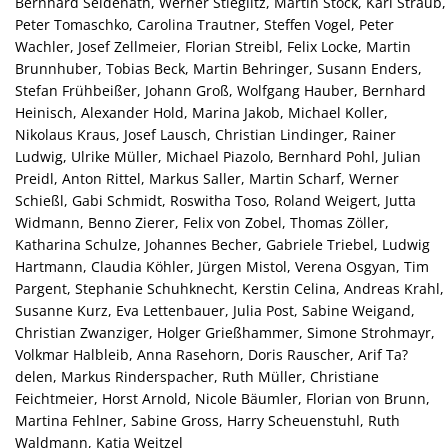
Bernhard Seidenath, Werner Stieglitz, Martin Stock, Karl Straub,
Peter Tomaschko, Carolina Trautner, Steffen Vogel, Peter
Wachler, Josef Zellmeier, Florian Streibl, Felix Locke, Martin
Brunnhuber, Tobias Beck, Martin Behringer, Susann Enders,
Stefan Frühbeißer, Johann Groß, Wolfgang Hauber, Bernhard
Heinisch, Alexander Hold, Marina Jakob, Michael Koller,
Nikolaus Kraus, Josef Lausch, Christian Lindinger, Rainer
Ludwig, Ulrike Müller, Michael Piazolo, Bernhard Pohl, Julian
Preidl, Anton Rittel, Markus Saller, Martin Scharf, Werner
Schießl, Gabi Schmidt, Roswitha Toso, Roland Weigert, Jutta
Widmann, Benno Zierer, Felix von Zobel, Thomas Zöller,
Katharina Schulze, Johannes Becher, Gabriele Triebel, Ludwig
Hartmann, Claudia Köhler, Jürgen Mistol, Verena Osgyan, Tim
Pargent, Stephanie Schuhknecht, Kerstin Celina, Andreas Krahl,
Susanne Kurz, Eva Lettenbauer, Julia Post, Sabine Weigand,
Christian Zwanziger, Holger Grießhammer, Simone Strohmayr,
Volkmar Halbleib, Anna Rasehorn, Doris Rauscher, Arif Ta?
delen, Markus Rinderspacher, Ruth Müller, Christiane
Feichtmeier, Horst Arnold, Nicole Bäumler, Florian von Brunn,
Martina Fehlner, Sabine Gross, Harry Scheuenstuhl, Ruth
Waldmann, Katja Weitzel