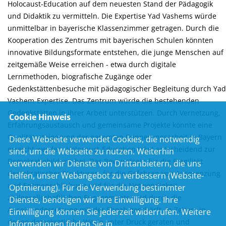
Holocaust-Education auf dem neuesten Stand der Pädagogik
und Didaktik zu vermitteln. Die Expertise Yad Vashems würde
unmittelbar in bayerische Klassenzimmer getragen. Durch die
Kooperation des Zentrums mit bayerischen Schulen könnten
innovative Bildungsformate entstehen, die junge Menschen auf
zeitgemäße Weise erreichen - etwa durch digitale
Lernmethoden, biografische Zugänge oder
Gedenkstättenbesuche mit pädagogischer Begleitung durch Yad
Vashem-Expertise. Das Zentrum würde die bestehenden
Gedenkstätten in ihrer Arbeit unterstützen. Durch Vernetzung,
Cookie Hinweis
Erfahrungsaustausch und gemeinsame Projekte könnte eine
Qualitätssteigerung der gesamten Erinnerungsarbeit in Bayern
Diese Webseite verwendet Cookies, die notwendig
erreicht werden. Holocaust-Education trägt entscheidend zur
sind, um die Webseite zu nutzen. Weiterhin
Demokratiebildung bei. Das Bewusstsein für die Fragilität
verwenden wir Dienste von Drittanbietern, die uns
demokratischer Strukturen, für die Gefahren von Ausgrenzung
helfen, unser Webangebot zu verbessern (Website-
und Entmenschlichung und für die Notwendigkeit
Optmierung). Für die Verwendung bestimmter
zivilgesellschaftlichen Engagements wird durch die
Dienste, benötigen wir Ihre Einwilligung. Ihre
Auseinandersetzung mit der Shoah geschärft. In Zeiten, in
Einwilligung können Sie jederzeit widerrufen. Weitere
denen demokratische Werte unter Druck geraten und
Informationen finden Sie in