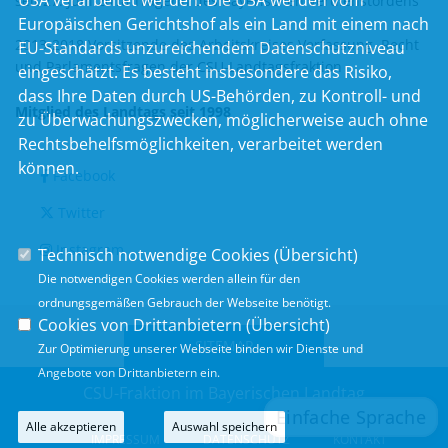
USA verarbeitet werden. Die USA werden vom
seit 27. Juni 2018 Trägerin des Bayerischen Verdienstordens
Europäischen Gerichtshof als ein Land mit einem nach
2013-2018 Vorsitzende des Arbeitskreises Verfassung, Recht
EU-Standards unzureichendem Datenschutzniveau
und Parlamentsfragen der CSU-Landtagsfraktion
eingeschätzt. Es besteht insbesondere das Risiko,
dass Ihre Daten durch US-Behörden, zu Kontroll- und
Mitglied des Landtags seit 1998
zu Überwachungszwecken, möglicherweise auch ohne
Rechtsbehelfsmöglichkeiten, verarbeitet werden
können.
Facebook
Twitter
Instagram
Technisch notwendige Cookies (
Übersicht
)
Die notwendigen Cookies werden allein für den
ordnungsgemäßen Gebrauch der Webseite benötigt.
Cookies von Drittanbietern (
Übersicht
)
SITEMAP
Zur Optimierung unserer Webseite binden wir Dienste und
Angebote von Drittanbietern ein.
CSU-Fraktion im Bayerischen Landtag
Alle akzeptieren
Auswahl speichern
IMPRESSUM
DATENSCHUTZ
KONTAKT