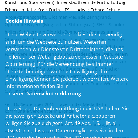
Kunst- und Sportverein), Innenstadtfreunde Fürth, Ludwig-
Erhard-Initiativ-Kreis Fürth, LES – Ludwig-Erhard-Schule
(Projektpatenschaft), Oldtimer-Freunde Zenngrund,
Cookie Hinweis
Opferhilfe Bayern (Mitglied im Stiftungsrat), SHS - Schüler
helfen Schülern am Dietrich-Bonhoeffer-Gymnasium
Diese Webseite verwendet Cookies, die notwendig
Oberasbach, Theaterverein Fürth e.V., Verein der Freunde
sind, um die Webseite zu nutzen. Weiterhin
und Förderer der Onkologischen Versorgung am Klinikum
verwenden wir Dienste von Drittanbietern, die uns
Fürth, Verein für Gartenbau und Landespflege Stein, Verein
helfen, unser Webangebot zu verbessern (Website-
zur Förderung der Städtepartnerschaften Fürth, Verein zur
Optmierung). Für die Verwendung bestimmter
Förderung der Erhaltung des Baudenkmals Dambacher
Dienste, benötigen wir Ihre Einwilligung. Ihre
Straße 11 Fürth, Vorstadtverein Farrnbach-Zenngrund,
Einwilligung können Sie jederzeit widerrufen. Weitere
Universitätsverein Fürth, Kuratorium des FrauenWerk Stein
Informationen finden Sie in
e.V. und viele mehr
unserer
Datenschutzerklärung
.
seit 16. September 2015 Trägerin der Medaille für
Hinweis zur Datenübermittlung in die USA:
Indem Sie
kommunale Verdienste in Bronze
die jeweiligen Zwecke und Anbieter akzeptieren,
seit 1. Dezember 2015 Trägerin der Bayerischen
willigen Sie zugleich gem. Art. 49 Abs. 1 S. 1 lit. a)
Verfassungsmedaille in Silber (für ihre herausragenden
DSGVO ein, dass Ihre Daten möglicherweise in den
Verdienste im ehrenamtlichen Bereich)