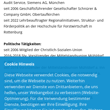
Audit Service, Siemens AG, München
seit 2006 Geschäftsführender Gesellschafter Schnürer &
Company GmbH, Obertaufkirchen
seit 2022 Lehrbeauftragter Regionalinitiativen, Struktur- und
Förderpolitik an der Hochschule für Forstwirtschaft in
Rottenburg
Politische Tätigkeiten:
seit 2006 Mitglied der Christlich-Sozialen-Union
2016-2018 Stv. Vorsitzender der Mittelstandsunion Mühldorf
a. Inn
Cookie Hinweis
seit 2018 Vorsitzender der Mittelstandsunion Mühldorf a. Inn
seit 2018 Vorstandsmitglied CSU-Kreisverband Mühldorf a.
Diese Webseite verwendet Cookies, die notwendig
Inn (KA)
sind, um die Webseite zu nutzen. Weiterhin
seit 2022 Stv. Bezirksvorsitzender Mittelstandsunion
verwenden wir Dienste von Drittanbietern, die uns
Oberbayern
helfen, unser Webangebot zu verbessern (Website-
2022 Vorstandsmitglied des Arbeitskreises Ernährung,
Optmierung). Für die Verwendung bestimmter
Landwirtschaft und Forsten
Dienste, benötigen wir Ihre Einwilligung. Ihre