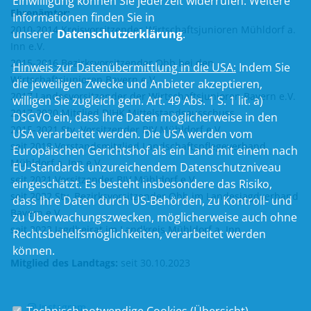
Einwilligung können Sie jederzeit widerrufen. Weitere
Ehrenämter:
Informationen finden Sie in
2010-2014 Kreisvorsitzender Wirtschaftsjunioren Mühldorf a.
unserer
Datenschutzerklärung
.
Inn e.V.
2015-2016 Bezirksvorsitzender Obb bei den
Hinweis zur Datenübermittlung in die USA:
Indem Sie
Wirtschaftsjunioren Bayern e.V.
die jeweiligen Zwecke und Anbieter akzeptieren,
2017 Landesvorsitzender der Wirtschaftsjunioren Bayern e.V.
willigen Sie zugleich gem. Art. 49 Abs. 1 S. 1 lit. a)
2017-2020 Mitglied DIHK Mittelstandsausschuss
DSGVO ein, dass Ihre Daten möglicherweise in den
2015-2021 Stv. Vorsitzender BJV Mühldorf e.V.
USA verarbeitet werden. Die USA werden vom
seit 2018 Vorstandsmitglied Landschaftspflegeverband
Europäischen Gerichtshof als ein Land mit einem nach
Mühldorf a. Inn e.V.
EU-Standards unzureichendem Datenschutzniveau
seit 2021 Vorsitzender BJV Mühldorf e.V.
eingeschätzt. Es besteht insbesondere das Risiko,
seit 2022 Stv. Bezirksvorsitzender Obb im Landesjagdverband
dass Ihre Daten durch US-Behörden, zu Kontroll- und
Bayern e.V.
zu Überwachungszwecken, möglicherweise auch ohne
seit 2023 Jagdbeirat im Landkreis Mühldorf a. Inn
Rechtsbehelfsmöglichkeiten, verarbeitet werden
können.
Mitglied des Landtags:
seit 30.10.2023
Instagram