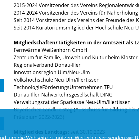
2015-2024 Vorsitzender des Vereins Regionalentwick
2014-2024 Vorsitzender des Vereins für Naherholung
Seit 2014 Vorsitzender des Vereins der Freunde des 
Seit 2014 Kuratoriumsmitglied der Hochschule Neu-
Mitgliedschaften/Tätigkeiten in der Amtszeit als 
Fernwärme Weißenhorn GmbH
Zentrum für Familie, Umwelt und Kultur beim Klost
Regionalverband Donau-Iller
Innovationsregion Ulm/Neu-Ulm
Volkshochschule Neu-Ulm/Illertissen
TechnologieFörderungsUnternehmen TFU
Donau-Iller-Nahverkehrsgesellschaft DING
Verwaltungsrat der Sparkasse Neu-Ulm/Illertissen
Bayerischer Landkreistag (Ausschuss für Bildung bis
Präsidium 2022-2023)
Mitglied des Landtags:
seit 30.10.2023
nd, um die Webseite zu nutzen. Weiterhin verwenden wir Die