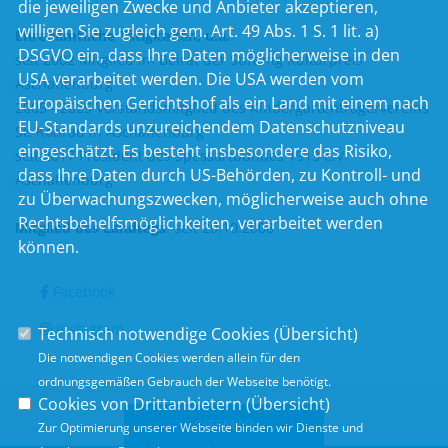
die jeweiligen Zwecke und Anbieter akzeptieren,
willigen Sie zugleich gem. Art. 49 Abs. 1 S. 1 lit. a)
Ehrenamtliche Tätigkeiten, u.a.
DSGVO ein, dass Ihre Daten möglicherweise in den
seit 2002 Mitglied im Beirat der Stiftung Kulturpreis
USA verarbeitet werden. Die USA werden vom
Aschaffenburg
Europäischen Gerichtshof als ein Land mit einem nach
2005 - 2025 Vorstandsmitglied des Kindergartenträgervereins
EU-Standards unzureichendem Datenschutzniveau
St. Konrad in Aschaffenburg
eingeschätzt. Es besteht insbesondere das Risiko,
seit 2017 Präsident des Spessartbundes 1913 e.V.
dass Ihre Daten durch US-Behörden, zu Kontroll- und
Aschaffenburg
zu Überwachungszwecken, möglicherweise auch ohne
Rechtsbehelfsmöglichkeiten, verarbeitet werden
Mitglied des Landtags
: seit 20.10.2008
können.
Facebook
Instagram
Technisch notwendige Cookies (
Übersicht
)
Die notwendigen Cookies werden allein für den
ordnungsgemäßen Gebrauch der Webseite benötigt.
Cookies von Drittanbietern (
Übersicht
)
SITEMAP
Zur Optimierung unserer Webseite binden wir Dienste und