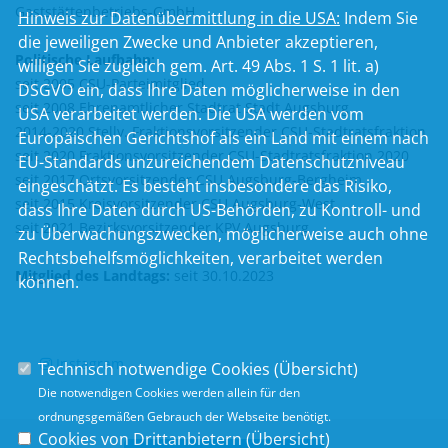
Gaststättenbetriebs-GmbH
Hinweis zur Datenübermittlung in die USA:
Indem Sie
die jeweiligen Zwecke und Anbieter akzeptieren,
Politische Laufbahn:
willigen Sie zugleich gem. Art. 49 Abs. 1 S. 1 lit. a)
seit 2005 CSU-Parteimitglied
DSGVO ein, dass Ihre Daten möglicherweise in den
seit 2008 Ehrenamtlicher Stadtrat Stadt Augsburg
USA verarbeitet werden. Die USA werden vom
2014-2020 Stellv. Fraktionsvorsitzender CSU-Stadtratsfraktion
Europäischen Gerichtshof als ein Land mit einem nach
seit 2020 Fraktionsvorsitzender CSU-Stadtratsfraktion 2020
EU-Standards unzureichendem Datenschutzniveau
seit 2017 Ortsvorsitzender CSU Augsburg-Bergheim
eingeschätzt. Es besteht insbesondere das Risiko,
seit 2015 Kreisvorsitzender CSU Augsburg-West
dass Ihre Daten durch US-Behörden, zu Kontroll- und
seit 2021 Bezirksvorsitzender KPV Augsburg
zu Überwachungszwecken, möglicherweise auch ohne
Rechtsbehelfsmöglichkeiten, verarbeitet werden
Mitglied des Landtags:
seit 30.10.2023
können.
Instagram
Technisch notwendige Cookies (
Übersicht
)
Die notwendigen Cookies werden allein für den
ordnungsgemäßen Gebrauch der Webseite benötigt.
Cookies von Drittanbietern (
Übersicht
)