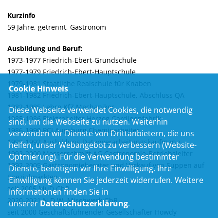
Kurzinfo
59 Jahre, getrennt, Gastronom
Ausbildung und Beruf:
1973-1977 Friedrich-Ebert-Grundschule
1977-1979 Friedrich-Ebert-Hauptschule
1979-1981 Staatliche Realschule für Knaben
Cookie Hinweis
1981-1982 Friedrich-Ebert-Hauptschule, Abschluss QA
1982-1985 Lehre KfZ Mechaniker
Diese Webseite verwendet Cookies, die notwendig
1985-1986 Elektrohelfer Herzog Gardinenfabrik
sind, um die Webseite zu nutzen. Weiterhin
1986-1990 PCI Augsburg Chemiearbeiter
verwenden wir Dienste von Drittanbietern, die uns
1990-1992 Ausbildung Datenverarbeitungskaufmann
helfen, unser Webangebot zu verbessern (Website-
1992-2000 Messerschmitt AG Gastronomie-Betriebsleiter
Optmierung). Für die Verwendung bestimmter
1992-2005 Gastronomieberater und Verkauf von Suppen auf
Dienste, benötigen wir Ihre Einwilligung. Ihre
Spezialmärkten
Einwilligung können Sie jederzeit widerrufen. Weitere
seit 2005 MuD GbR
Informationen finden Sie in
2020-2021 N.D.W. Mischwerk GbR
unserer
Datenschutzerklärung
.
seit 2000 Geschäftsführender Gesellschafter Howdy