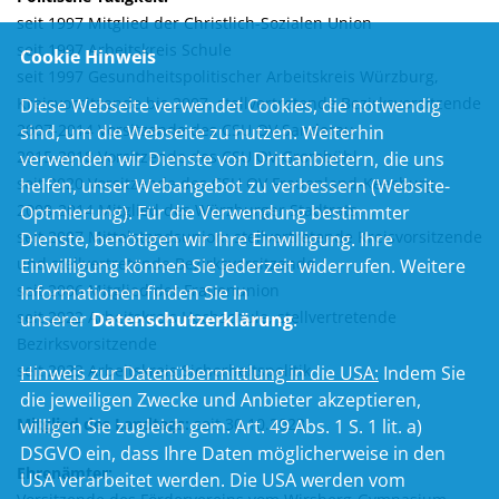
seit 1997 Mitglied der Christlich-Sozialen Union
seit 1997 Arbeitskreis Schule
Cookie Hinweis
seit 1997 Gesundheitspolitischer Arbeitskreis Würzburg,
Kreisvorsitzende bis 2007, stellvertretende Bezirksvorsitzende
Diese Webseite verwendet Cookies, die notwendig
2007-2014 Vorsitzende des CSU OV Sanderau
sind, um die Webseite zu nutzen. Weiterhin
2015-2018 Vorsitzende des CSU OV Grombühl
verwenden wir Dienste von Drittanbietern, die uns
seit 2020 Vorsitzende des CSU OV Frauenland-Keesburg
helfen, unser Webangebot zu verbessern (Website-
2008-2014 Mitglied des Würzburger Stadtrats
Optmierung). Für die Verwendung bestimmter
seit 2007 Mittelstandsunion: stellvertretende Kreisvorsitzende
Dienste, benötigen wir Ihre Einwilligung. Ihre
und stellvertretende Bezirksvorsitzende
Einwilligung können Sie jederzeit widerrufen. Weitere
seit 2006 Mitglied der Frauenunion
Informationen finden Sie in
seit 2022 Arbeitskreis Hochschule, stellvertretende
unserer
Datenschutzerklärung
.
Bezirksvorsitzende
seit 2023 Arbeitskreis Sicherheitspolitik
Hinweis zur Datenübermittlung in die USA:
Indem Sie
die jeweiligen Zwecke und Anbieter akzeptieren,
Mitglied des Landtags:
seit 30.10.2023
willigen Sie zugleich gem. Art. 49 Abs. 1 S. 1 lit. a)
DSGVO ein, dass Ihre Daten möglicherweise in den
Ehrenämter:
USA verarbeitet werden. Die USA werden vom