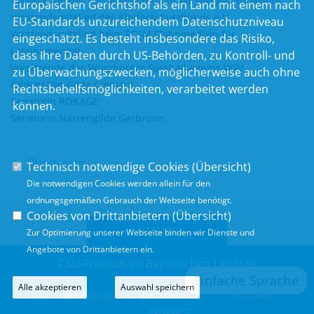
Vorsitzende des Fördervereins vom Wirsberg-Gymnasium
Europäischen Gerichtshof als ein Land mit einem nach
Vorstandsmitglied des Kinderschutzbunds e.V.
EU-Standards unzureichendem Datenschutzniveau
Vorstandsmitglied beim FCSM (Zahnmedizin für
eingeschätzt. Es besteht insbesondere das Risiko,
Lateinamerika)
dass Ihre Daten durch US-Behörden, zu Kontroll- und
Vorsitzende des Würzburger Fussballvereins WFV
zu Überwachungszwecken, möglicherweise auch ohne
Gildenrätin Gilde Giemaul
Rechtsbehelfsmöglichkeiten, verarbeitet werden
Senatorin ROKAGE
können.
Senatorin Narrengilde Gerbrunn
Instagram
Technisch notwendige Cookies (
Übersicht
)
Die notwendigen Cookies werden allein für den
ordnungsgemäßen Gebrauch der Webseite benötigt.
Cookies von Drittanbietern (
Übersicht
)
SITEMAP
Zur Optimierung unserer Webseite binden wir Dienste und
Angebote von Drittanbietern ein.
CSU-Fraktion im Bayerischen Landtag
Alle akzeptieren
Auswahl speichern
IMPRESSUM
DATENSCHUTZ
KONTAKT
INTRANET