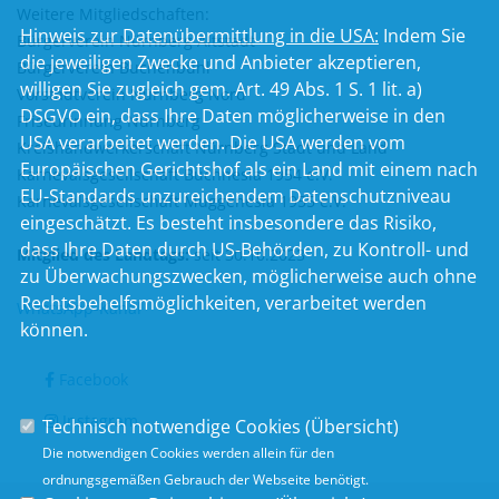
Weitere Mitgliedschaften:
Hinweis zur Datenübermittlung in die USA:
Indem Sie
Bürgerverein Nürnberg Altstadt
die jeweiligen Zwecke und Anbieter akzeptieren,
Bürgerverein Buchenbühl
willigen Sie zugleich gem. Art. 49 Abs. 1 S. 1 lit. a)
Vorstadtverein Nürnberg Nord
DSGVO ein, dass Ihre Daten möglicherweise in den
Friseurinnung Nürnberg
USA verarbeitet werden. Die USA werden vom
Kreishandwerkerschaft Nürnberg Stadt und Land
Europäischen Gerichtshof als ein Land mit einem nach
Karnevalsgesellschaft Buchnesia 1954 e.V.
EU-Standards unzureichendem Datenschutzniveau
Karnevalsgesellschaft Muggenesia 1955 e.V.
eingeschätzt. Es besteht insbesondere das Risiko,
dass Ihre Daten durch US-Behörden, zu Kontroll- und
Mitglied des Landtags:
seit 30.10.2023
zu Überwachungszwecken, möglicherweise auch ohne
Rechtsbehelfsmöglichkeiten, verarbeitet werden
WhatsApp-Kanal
können.
Facebook
Instagram
Technisch notwendige Cookies (
Übersicht
)
Die notwendigen Cookies werden allein für den
ordnungsgemäßen Gebrauch der Webseite benötigt.