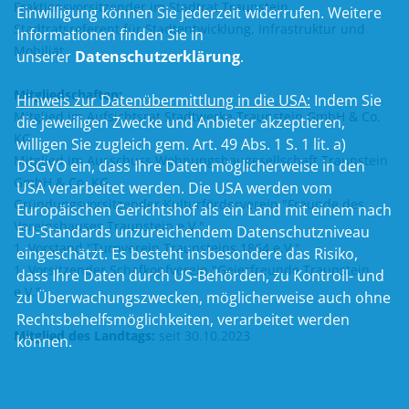
Fraktionsvorsitzender im Stadtrat Traunstein
Einwilligung können Sie jederzeit widerrufen. Weitere
Stadtratsreferent für Stadtentwicklung, Infrastruktur und
Informationen finden Sie in
Mobiliät
unserer
Datenschutzerklärung
.
Mitgliedschaften:
Hinweis zur Datenübermittlung in die USA:
Indem Sie
Mitglied im Aufsichtsrat Stadtwerke Traunstein GmbH & Co.
die jeweiligen Zwecke und Anbieter akzeptieren,
KG
willigen Sie zugleich gem. Art. 49 Abs. 1 S. 1 lit. a)
Mitglied im Ausschuss Wohnungsbaugesellschaft Traunstein
DSGVO ein, dass Ihre Daten möglicherweise in den
GmbH & Co. KG
USA verarbeitet werden. Die USA werden vom
Gründungsvorsitzender Kulturförderverein "Freunde des
Europäischen Gerichtshof als ein Land mit einem nach
Vereinshauses Traunstein e.V."
EU-Standards unzureichendem Datenschutzniveau
1. Vorstand "Turnverein Traunsteins 1864 e.V."
eingeschätzt. Es besteht insbesondere das Risiko,
1. Vorsitzender Schafkopfverein "Geierfreunde Traunstein
dass Ihre Daten durch US-Behörden, zu Kontroll- und
e.V."
zu Überwachungszwecken, möglicherweise auch ohne
Rechtsbehelfsmöglichkeiten, verarbeitet werden
Mitglied des Landtags:
seit 30.10.2023
können.