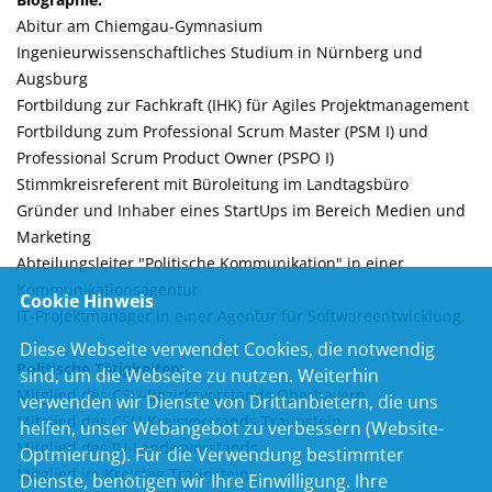
Abitur am Chiemgau-Gymnasium
Ingenieurwissenschaftliches Studium in Nürnberg und
Augsburg
Fortbildung zur Fachkraft (IHK) für Agiles Projektmanagement
Fortbildung zum Professional Scrum Master (PSM I) und
Professional Scrum Product Owner (PSPO I)
Stimmkreisreferent mit Büroleitung im Landtagsbüro
Gründer und Inhaber eines StartUps im Bereich Medien und
Marketing
Abteilungsleiter "Politische Kommunikation" in einer
Kommunikationsagentur
Cookie Hinweis
IT-Projektmanager in einer Agentur für Softwareentwicklung.
Diese Webseite verwendet Cookies, die notwendig
Politische Tätigkeiten:
sind, um die Webseite zu nutzen. Weiterhin
Mitglied des CSU-Bezirksvorstands Oberbayern
verwenden wir Dienste von Drittanbietern, die uns
Mitglied des CSU-Kreisvorstands Traunstein
helfen, unser Webangebot zu verbessern (Website-
Mitglied des JU-Landesvorstands
Optmierung). Für die Verwendung bestimmter
Mitglied im Kreistag Traunstein
Dienste, benötigen wir Ihre Einwilligung. Ihre