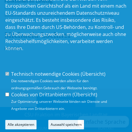
Funktionen im Landtag:
Europäischen Gerichtshof als ein Land mit einem nach
Pressekontakt
EU-Standards unzureichendem Datenschutzniveau
Stellvertretende Pressesprecherin und stellvertretende Leiterin Social Media
eingeschätzt. Es besteht insbesondere das Risiko,
dass Ihre Daten durch US-Behörden, zu Kontroll- und
Michaela
Lochner
zu Überwachungszwecken, möglicherweise auch ohne
Rechtsbehelfsmöglichkeiten, verarbeitet werden
können.
Kurzinfo
Technisch notwendige Cookies (
Übersicht
)
Die notwendigen Cookies werden allein für den
ordnungsgemäßen Gebrauch der Webseite benötigt.
Cookies von Drittanbietern (
Übersicht
)
SITEMAP
Zur Optimierung unserer Webseite binden wir Dienste und
Angebote von Drittanbietern ein.
CSU-Fraktion im Bayerischen Landtag
Alle akzeptieren
Auswahl speichern
IMPRESSUM
DATENSCHUTZ
KONTAKT