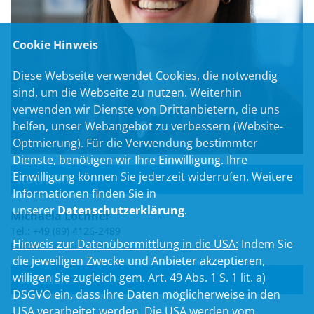
Cookie Hinweis
Diese Webseite verwendet Cookies, die notwendig
sind, um die Webseite zu nutzen. Weiterhin
verwenden wir Dienste von Drittanbietern, die uns
helfen, unser Webangebot zu verbessern (Website-
Optmierung). Für die Verwendung bestimmter
Dienste, benötigen wir Ihre Einwilligung. Ihre
Einwilligung können Sie jederzeit widerrufen. Weitere
KONTAKT
Informationen finden Sie in
unserer
Datenschutzerklärung
.
Michaela Lochner
Tel.: +49 (89) 4126-2489
Hinweis zur Datenübermittlung in die USA:
Indem Sie
E-Mail:
michaela.lochner@csu-landtag.de
die jeweiligen Zwecke und Anbieter akzeptieren,
willigen Sie zugleich gem. Art. 49 Abs. 1 S. 1 lit. a)
GREMIEN
DSGVO ein, dass Ihre Daten möglicherweise in den
USA verarbeitet werden. Die USA werden vom