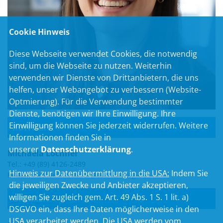
Cookie Hinweis
Diese Webseite verwendet Cookies, die notwendig
sind, um die Webseite zu nutzen. Weiterhin
verwenden wir Dienste von Drittanbietern, die uns
helfen, unser Webangebot zu verbessern (Website-
Optmierung). Für die Verwendung bestimmter
Dienste, benötigen wir Ihre Einwilligung. Ihre
Einwilligung können Sie jederzeit widerrufen. Weitere
KONTAKT
Informationen finden Sie in
unserer
Datenschutzerklärung
.
Michaela Lochner
Tel.: +49 (89) 4126-2489
Hinweis zur Datenübermittlung in die USA:
Indem Sie
E-Mail:
michaela.lochner@csu-landtag.de
die jeweiligen Zwecke und Anbieter akzeptieren,
willigen Sie zugleich gem. Art. 49 Abs. 1 S. 1 lit. a)
GREMIEN
DSGVO ein, dass Ihre Daten möglicherweise in den
USA verarbeitet werden. Die USA werden vom