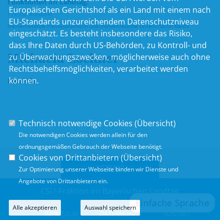
Funktionen im Landtag:
Europäischen Gerichtshof als ein Land mit einem nach
Pressekontakt
EU-Standards unzureichendem Datenschutzniveau
Stellvertretende Pressesprecherin und stellvertretende Leiterin Social Media
eingeschätzt. Es besteht insbesondere das Risiko,
dass Ihre Daten durch US-Behörden, zu Kontroll- und
Michaela
Lochner
zu Überwachungszwecken, möglicherweise auch ohne
Rechtsbehelfsmöglichkeiten, verarbeitet werden
können.
Kurzinfo
Technisch notwendige Cookies (
Übersicht
)
Die notwendigen Cookies werden allein für den
ordnungsgemäßen Gebrauch der Webseite benötigt.
Cookies von Drittanbietern (
Übersicht
)
SITEMAP
Zur Optimierung unserer Webseite binden wir Dienste und
Angebote von Drittanbietern ein.
CSU-Fraktion im Bayerischen Landtag
Alle akzeptieren
Auswahl speichern
IMPRESSUM
DATENSCHUTZ
KONTAKT