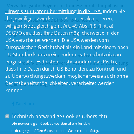
- Verwaltungsrätin Bayerische Landeszentrale für politische
Hinweis zur Datenübermittlung in die USA:
Indem Sie
Bildungsarbeit
die jeweiligen Zwecke und Anbieter akzeptieren,
- Mitglied Hospizgruppe Dingolfing-Landau e.V.
willigen Sie zugleich gem. Art. 49 Abs. 1 S. 1 lit. a)
- Mitglied FreiwilligenAgentur Dingolfing-Landau e.V.
DSGVO ein, dass Ihre Daten möglicherweise in den
- Mitglied Kuratorium der Hochschule Landshut
USA verarbeitet werden. Die USA werden vom
Europäischen Gerichtshof als ein Land mit einem nach
weitere Mitgliedschaften: BJV Jagdschutz & Jägerverein
EU-Standards unzureichendem Datenschutzniveau
Landau/Isar e.V., FFW Prunn, Schützenverein Wildschütz
eingeschätzt. Es besteht insbesondere das Risiko,
Prunn, Frauen- und Mütterverein Adldorf, Kirchenverwaltung
dass Ihre Daten durch US-Behörden, zu Kontroll- und
Prunn.
zu Überwachungszwecken, möglicherweise auch ohne
Rechtsbehelfsmöglichkeiten, verarbeitet werden
Mitglied des Landtags:
seit 05.11.2018
können.
Facebook
Instagram
Technisch notwendige Cookies (
Übersicht
)
Die notwendigen Cookies werden allein für den
ordnungsgemäßen Gebrauch der Webseite benötigt.