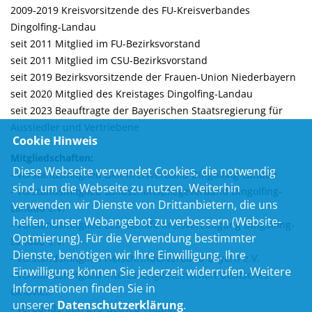
2009-2019 Kreisvorsitzende des FU-Kreisverbandes
Dingolfing-Landau
seit 2011 Mitglied im FU-Bezirksvorstand
seit 2011 Mitglied im CSU-Bezirksvorstand
seit 2019 Bezirksvorsitzende der Frauen-Union Niederbayern
seit 2020 Mitglied des Kreistages Dingolfing-Landau
seit 2023 Beauftragte der Bayerischen Staatsregierung für
Aussiedler und Vertriebene
Cookie Hinweis
Mitgliedschaften:
Diese Webseite verwendet Cookies, die notwendig
- Vorstandsmitglied BRK Kreisverband Dingolfing-Landau
sind, um die Webseite zu nutzen. Weiterhin
- Vorstandsmitglied Landschaftspflegeverband Dingolfing-
verwenden wir Dienste von Drittanbietern, die uns
Landau e.V.
helfen, unser Webangebot zu verbessern (Website-
- Vorstandsmitglied Lebenshilfe Kreisvereinigung Dingolfing-
Optmierung). Für die Verwendung bestimmter
Landau e.V.
Dienste, benötigen wir Ihre Einwilligung. Ihre
- Vorstandsmitglied Fleischrinderverband Bayern e.V.
Einwilligung können Sie jederzeit widerrufen. Weitere
- Vorstandsmitglied Interessengemeinschaft Deutsches
Informationen finden Sie in
Gelbvieh
unserer
Datenschutzerklärung
.
- Verbandsrätin ZTS-Betrieb Plattling