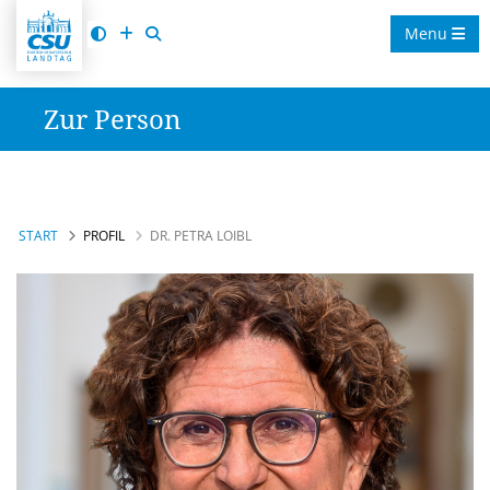
Menu
Zur Person
START
PROFIL
DR. PETRA LOIBL