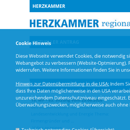
HERZKAMMER
AKTUELLER ANTRAG
Cookie Hinweis
Diese Webseite verwendet Cookies, die notwendig si
Bayernjahr im Freistaat
Webangebot zu verbessern (Website-Optmierung). Für
widerrufen. Weitere Informationen finden Sie in un
Hinweis zur Datenübermittlung in die USA:
Indem Sie
LETZTER REDEBEITRAG IM PLENUM
dass Ihre Daten möglicherweise in den USA verarbe
unzureichendem Datenschutzniveau eingeschätzt. Es
19. WP - 83. Sitzung vom 25.06.2026
Überwachungszwecken, möglicherweise auch ohne R
des Staatsministers für Wirtschaft,
Landesentwicklung und Energie Thema:
Firmengründer und
Video anzeigen