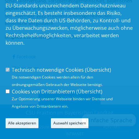
Schafhalterverband, Forstbetriebsgemeinschaft, Bayerischen
EU-Standards unzureichendem Datenschutzniveau
Jagdverband und in weiteren Vereinen und Verbänden
eingeschätzt. Es besteht insbesondere das Risiko,
seit November 2022 Präsident Arbeitsgemeinschaft
dass Ihre Daten durch US-Behörden, zu Kontroll- und
Bayerische Bergbauern
zu Überwachungszwecken, möglicherweise auch ohne
Rechtsbehelfsmöglichkeiten, verarbeitet werden
Mitglied des Landtags
:
seit 07.10.2013
können.
Facebook
Instagram
Technisch notwendige Cookies (
Übersicht
)
Die notwendigen Cookies werden allein für den
ordnungsgemäßen Gebrauch der Webseite benötigt.
Cookies von Drittanbietern (
Übersicht
)
SITEMAP
Zur Optimierung unserer Webseite binden wir Dienste und
Angebote von Drittanbietern ein.
CSU-Fraktion im Bayerischen Landtag
Alle akzeptieren
Auswahl speichern
IMPRESSUM
DATENSCHUTZ
KONTAKT
INTRANET