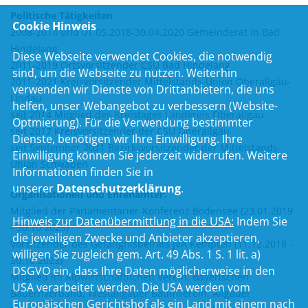
Politische Tätigkeiten
Cookie Hinweis
2008-2014 und 01.05.2018-30.04.2020 Gemeinderat in Bad
Hindelang
Diese Webseite verwendet Cookies, die notwendig
2011-2019 Ortsvorsitzender CSU Bad Hindelang
sind, um die Webseite zu nutzen. Weiterhin
2011-2021 Kreisvorsitzender Mittelstands-Union Oberallgäu-
verwenden wir Dienste von Drittanbietern, die uns
Lindau
helfen, unser Webangebot zu verbessern (Website-
seit 2014 Mitglied des Kreistages Landkreis Oberallgäu
Optmierung). Für die Verwendung bestimmter
seit 2017 Kreisvorsitzender der CSU Oberallgäu
Dienste, benötigen wir Ihre Einwilligung. Ihre
seit September 2021 Bezirksvorsitzender der Mittelstands-
Einwilligung können Sie jederzeit widerrufen. Weitere
Union Schwaben
Informationen finden Sie in
unserer
Datenschutzerklärung
.
Organisationen und Ehrenämter:
Mitglied der Parlamentarier-Konferenz Bodensee (23.01.2019
Hinweis zur Datenübermittlung in die USA:
Indem Sie
- 30.10.2023)
die jeweiligen Zwecke und Anbieter akzeptieren,
Vorsitzender des Gefängnisbeirats JVA Kempten (11.12.2018 -
willigen Sie zugleich gem. Art. 49 Abs. 1 S. 1 lit. a)
30.10.2023)
DSGVO ein, dass Ihre Daten möglicherweise in den
Mitglied im Alpwirtschaftlichen Verein, Bayerischen
USA verarbeitet werden. Die USA werden vom
Bauernverband, Westallgäuer Baumverein, Allgäuer
Europäischen Gerichtshof als ein Land mit einem nach