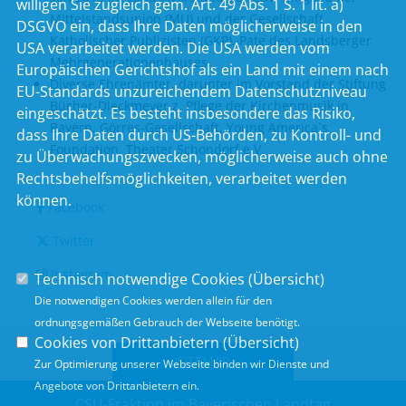
willigen Sie zugleich gem. Art. 49 Abs. 1 S. 1 lit. a)
Mittelstandsunion (MU) und der Gesellschaft
DSGVO ein, dass Ihre Daten möglicherweise in den
Katholischer Publizisten (GKP). Pate des Landsberger
USA verarbeitet werden. Die USA werden vom
Mehrgenerationenhauses.
Europäischen Gerichtshof als ein Land mit einem nach
Diverse Ehrenämter, darunter im Vorstand der Stiftung
EU-Standards unzureichendem Datenschutzniveau
Bücher-Dieckmeyer z. Pflege der Kirchenmusik in
eingeschätzt. Es besteht insbesondere das Risiko,
Bayern, Görres-Gesellschaft, Young America´s
dass Ihre Daten durch US-Behörden, zu Kontroll- und
Foundation, Theater Schondorf e.V.
zu Überwachungszwecken, möglicherweise auch ohne
Rechtsbehelfsmöglichkeiten, verarbeitet werden
können.
Facebook
Twitter
Instagram
Technisch notwendige Cookies (
Übersicht
)
Die notwendigen Cookies werden allein für den
ordnungsgemäßen Gebrauch der Webseite benötigt.
Cookies von Drittanbietern (
Übersicht
)
SITEMAP
Zur Optimierung unserer Webseite binden wir Dienste und
Angebote von Drittanbietern ein.
CSU-Fraktion im Bayerischen Landtag