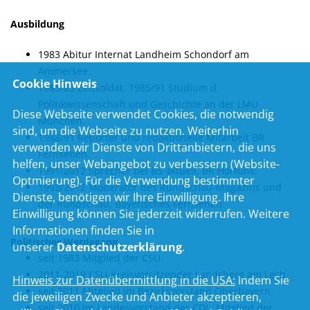
Ausbildung
1983 Abitur Internat Landheim Schondorf am
Ammersee.
Cookie Hinweis
1983/85 Zeitsoldat. 1985/91 Studium d.
Politikwissenschaft und Geschichte an der LMU
Diese Webseite verwendet Cookies, die notwendig
München.
sind, um die Webseite zu nutzen. Weiterhin
1988/91 Reporter und redaktionelle Mitarbeit BR
verwenden wir Dienste von Drittanbietern, die uns
Fernsehen.
helfen, unser Webangebot zu verbessern (Website-
1991/2012 Sprecher bei B5 aktuell, BR Hörfunk.
Optmierung). Für die Verwendung bestimmter
1993/2012 Moderator des Rundschau-Magazins und
Dienste, benötigen wir Ihre Einwilligung. Ihre
der Rundschau, Bayerisches Fernsehen.
Einwilligung können Sie jederzeit widerrufen. Weitere
Informationen finden Sie in
Politischer Werdegang
unserer
Datenschutzerklärung
.
seit 1983 Mitglied der CSU.
2011-2019 CSU-Kreisvorsitzender Landsberg am Lech
Hinweis zur Datenübermittlung in die USA:
Indem Sie
seit 2011 Mitglied im Bezirksvorstand Oberbayern.
die jeweiligen Zwecke und Anbieter akzeptieren,
seit 2010 im Landesvorstand der CDL. Mitglied der