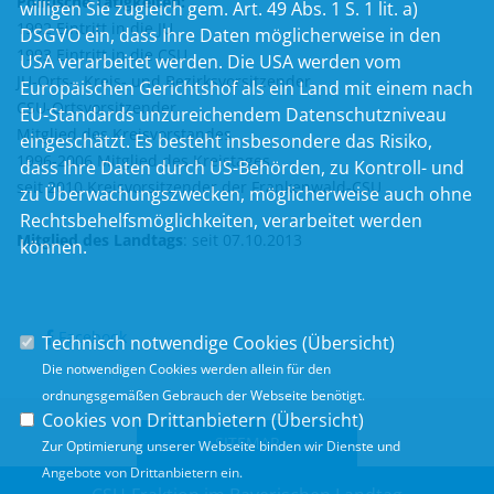
Politische Tätigkeiten:
willigen Sie zugleich gem. Art. 49 Abs. 1 S. 1 lit. a)
1992 Eintritt in die JU
DSGVO ein, dass Ihre Daten möglicherweise in den
1993 Eintritt in die CSU
USA verarbeitet werden. Die USA werden vom
JU-Orts-, Kreis- und Bezirksvorsitzender
Europäischen Gerichtshof als ein Land mit einem nach
CSU-Ortsvorsitzender
EU-Standards unzureichendem Datenschutzniveau
Mitglied des Kreisvorstandes
eingeschätzt. Es besteht insbesondere das Risiko,
1996-2006 Mitglied des Kreistages
dass Ihre Daten durch US-Behörden, zu Kontroll- und
seit 2010 Kreisvorsitzender der Frankenwald-CSU
zu Überwachungszwecken, möglicherweise auch ohne
Rechtsbehelfsmöglichkeiten, verarbeitet werden
Mitglied des Landtags
:
seit 07.10.2013
können.
Facebook
Technisch notwendige Cookies (
Übersicht
)
Die notwendigen Cookies werden allein für den
ordnungsgemäßen Gebrauch der Webseite benötigt.
Cookies von Drittanbietern (
Übersicht
)
SITEMAP
Zur Optimierung unserer Webseite binden wir Dienste und
Angebote von Drittanbietern ein.