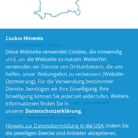
Kurzinfo
Cookie Hinweis
53 Jahre, katholisch, Soldat
Diese Webseite verwendet Cookies, die notwendig
Biographie:
sind, um die Webseite zu nutzen. Weiterhin
1985-1990 staatl. Realschule Kronach II (Mittlere Reife)
verwenden wir Dienste von Drittanbietern, die uns
1990-1993 Ausbildung zum Großhandelskaufmann
helfen, unser Webangebot zu verbessern (Website-
1994-1996 Weiterbildung zum Wirtschaftsfachwirt
Optmierung). Für die Verwendung bestimmter
01.01.1994 Eintritt in die Bundeswehr
Dienste, benötigen wir Ihre Einwilligung. Ihre
01.01.1994-30.06.1994 Laufbahn der Mannschaften
Einwilligung können Sie jederzeit widerrufen. Weitere
01.07.1994-30.12.1995 Laufbahn der Unteroffiziere
Informationen finden Sie in
01.01.1996-dato Laufbahn der Offiziere
unserer
Datenschutzerklärung
.
1998-2001 Fachabitur/Betriebswirt
heutiger Dienstgrad: Oberstleutnant
Hinweis zur Datenübermittlung in die USA:
Indem Sie
die jeweiligen Zwecke und Anbieter akzeptieren,