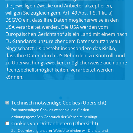
die jeweiligen Zwecke und Anbieter akzeptieren,
willigen Sie zugleich gem. Art. 49 Abs. 1 S. 1 lit. a)
DSGVO ein, dass Ihre Daten möglicherweise in den
USA verarbeitet werden. Die USA werden vom
Europäischen Gerichtshof als ein Land mit einem nach
EU-Standards unzureichendem Datenschutzniveau
eingeschätzt. Es besteht insbesondere das Risiko,
dass Ihre Daten durch US-Behörden, zu Kontroll- und
zu Überwachungszwecken, möglicherweise auch ohne
Robert Brannekämper
Rechtsbehelfsmöglichkeiten, verarbeitet werden
können.
Technisch notwendige Cookies (
Übersicht
)
Die notwendigen Cookies werden allein für den
ordnungsgemäßen Gebrauch der Webseite benötigt.
Cookies von Drittanbietern (
Übersicht
)
SITEMAP
Zur Optimierung unserer Webseite binden wir Dienste und