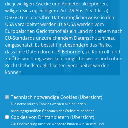
die jeweiligen Zwecke und Anbieter akzeptieren,
willigen Sie zugleich gem. Art. 49 Abs. 1 S. 1 lit. a)
DSGVO ein, dass Ihre Daten möglicherweise in den
USA verarbeitet werden. Die USA werden vom
Europäischen Gerichtshof als ein Land mit einem nach
EU-Standards unzureichendem Datenschutzniveau
eingeschätzt. Es besteht insbesondere das Risiko,
dass Ihre Daten durch US-Behörden, zu Kontroll- und
zu Überwachungszwecken, möglicherweise auch ohne
Alexander Flierl
Rechtsbehelfsmöglichkeiten, verarbeitet werden
können.
Technisch notwendige Cookies (
Übersicht
)
Die notwendigen Cookies werden allein für den
ordnungsgemäßen Gebrauch der Webseite benötigt.
Cookies von Drittanbietern (
Übersicht
)
SITEMAP
Zur Optimierung unserer Webseite binden wir Dienste und